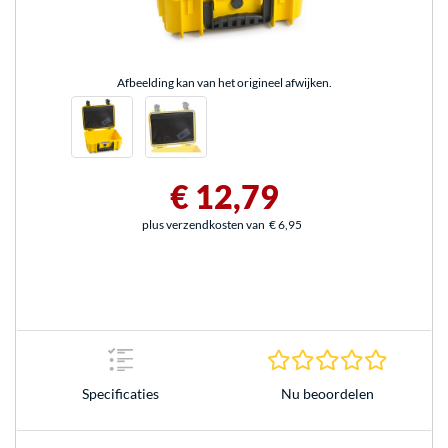
Afbeelding kan van het origineel afwijken.
€ 12,79
plus verzendkosten van
€ 6,95
0.0 sterr
Nu beoordelen
Specificaties