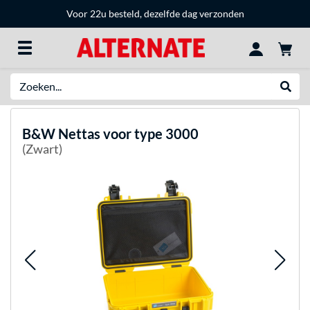
Voor 22u besteld, dezelfde dag verzonden
Zoeken
Websh
B&W
Nettas voor type 3000
(Zwart)