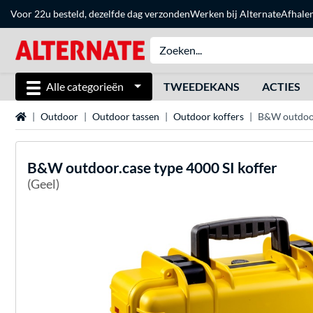
Voor 22u besteld, dezelfde dag verzonden
Werken bij Alternate
Afhale
Alle categorieën
TWEEDEKANS
ACTIES
Home
Outdoor
Outdoor tassen
Outdoor koffers
B&W outdoor.
B&W
outdoor.case type 4000 SI koffer
(Geel)