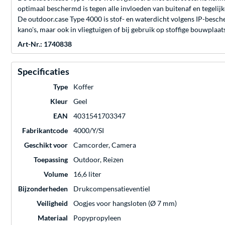
optimaal beschermd is tegen alle invloeden van buitenaf en tegelijker
De outdoor.case Type 4000 is stof- en waterdicht volgens IP-besche
kano's, maar ook in vliegtuigen of bij gebruik op stoffige bouwplaat
Art-Nr.: 1740838
Specificaties
Type
Koffer
Kleur
Geel
EAN
4031541703347
Fabrikantcode
4000/Y/SI
Geschikt voor
Camcorder, Camera
Toepassing
Outdoor, Reizen
Volume
16,6 liter
Bijzonderheden
Drukcompensatieventiel
Veiligheid
Oogjes voor hangsloten (Ø 7 mm)
Materiaal
Popypropyleen