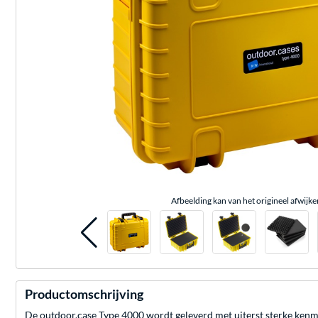
Afbeelding kan van het origineel afwijke
Productomschrijving
De outdoor.case Type 4000 wordt geleverd met uiterst sterke kenmer