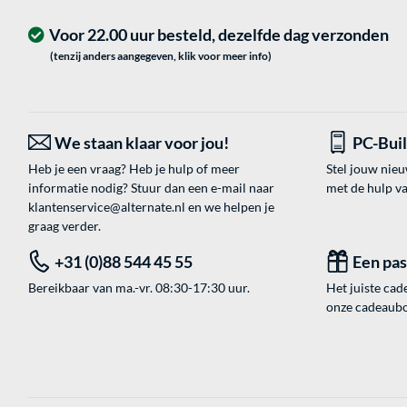
Voor 22.00 uur besteld, dezelfde dag verzonden
(tenzij anders aangegeven, klik voor meer info)
We staan klaar voor jou!
PC-Bui
Heb je een vraag? Heb je hulp of meer
Stel jouw nie
informatie nodig? Stuur dan een e-mail naar
met de hulp v
klantenservice@alternate.nl
en we helpen je
graag verder.
+31 (0)88 544 45 55
Een pa
Bereikbaar van ma.-vr. 08:30-17:30 uur.
Het juiste cade
onze cadeaubon