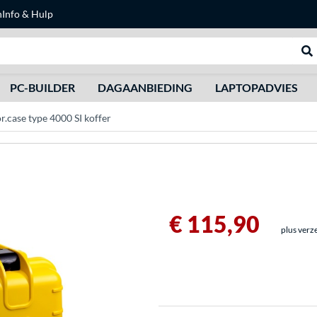
n
Info & Hulp
Zoeken
We
PC-BUILDER
DAGAANBIEDING
LAPTOPADVIES
case type 4000 SI koffer
€ 115,90
plus verz