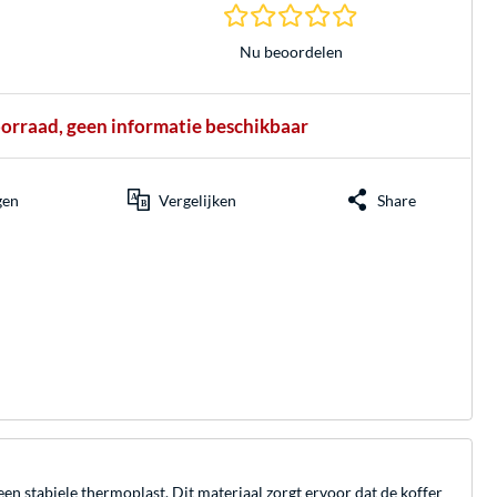
0.0 sterren gebasee
Nu beoordelen
oorraad, geen informatie beschikbaar
gen
Vergelijken
Share
en stabiele thermoplast. Dit materiaal zorgt ervoor dat de koffer