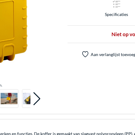
Specificaties
Niet op v
Aan verlanglijst toevoe
n.
ken en functies. De koffer is gemaakt van slagvast polypropyleen (PP), e