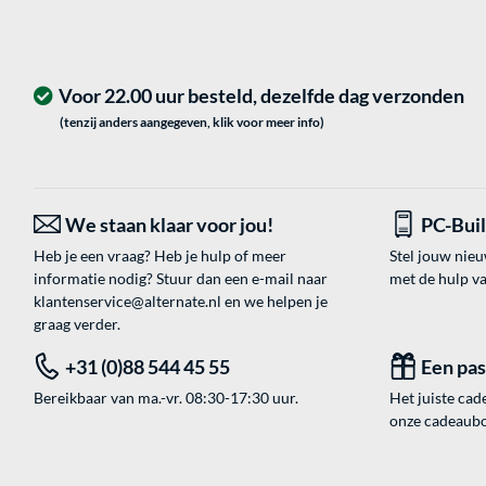
Voor 22.00 uur besteld, dezelfde dag verzonden
(tenzij anders aangegeven, klik voor meer info)
We staan klaar voor jou!
PC-Bui
Heb je een vraag? Heb je hulp of meer
Stel jouw nie
informatie nodig? Stuur dan een e-mail naar
met de hulp v
klantenservice@alternate.nl
en we helpen je
graag verder.
+31 (0)88 544 45 55
Een pa
Bereikbaar van ma.-vr. 08:30-17:30 uur.
Het juiste cade
onze cadeaubon