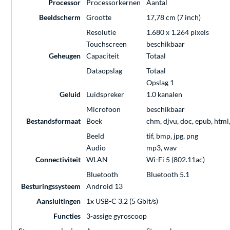
Processor
Processorkernen
Aantal
Beeldscherm
Grootte
17,78 cm (7 inch)
Resolutie
1.680 x 1.264 pixels
Touchscreen
beschikbaar
Geheugen
Capaciteit
Totaal
Dataopslag
Totaal
Opslag 1
Geluid
Luidspreker
1.0 kanalen
Microfoon
beschikbaar
Bestandsformaat
Boek
chm, djvu, doc, epub, html, 
Beeld
tif, bmp, jpg, png
Audio
mp3, wav
Connectiviteit
WLAN
Wi-Fi 5 (802.11ac)
Bluetooth
Bluetooth 5.1
Besturingssysteem
Android 13
Aansluitingen
1x USB-C 3.2 (5 Gbit/s)
Functies
3-assige gyroscoop