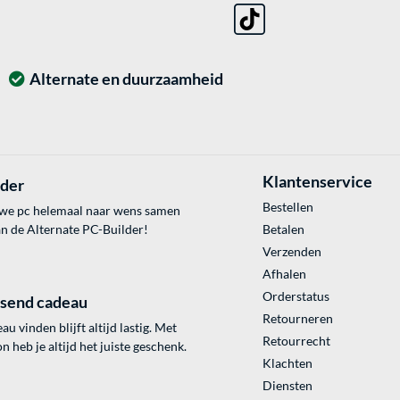
Alternate en duurzaamheid
Klantenservice
lder
Bestellen
uwe pc helemaal naar wens samen
an de Alternate PC-Builder!
Betalen
Verzenden
Afhalen
Orderstatus
ssend cadeau
Retourneren
au vinden blijft altijd lastig. Met
Retourrecht
 heb je altijd het juiste geschenk.
Klachten
Diensten