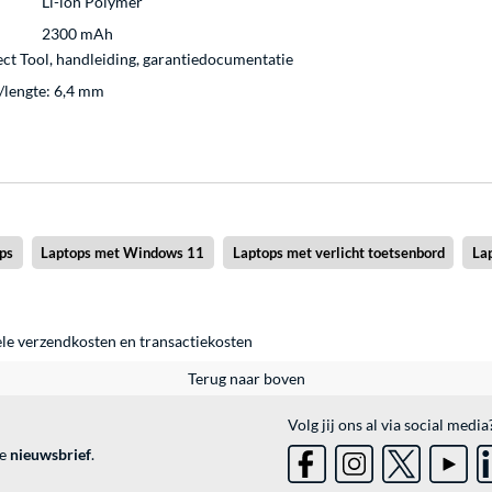
Li-ion Polymer
2300 mAh
ect Tool, handleiding, garantiedocumentatie
/lengte: 6,4 mm
ops
Laptops met Windows 11
Laptops met verlicht toetsenbord
Lap
ele
verzendkosten
en
transactiekosten
Terug naar boven
Volg jij ons al via social media
ve
nieuwsbrief
.