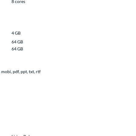
8 cores
4 GB
64 GB
64 GB
mobi, pdf, ppt, txt, rtf