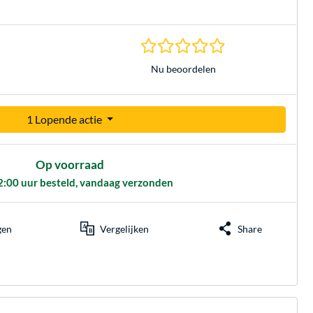
0.0 sterren gebasee
Nu beoordelen
1 Lopende actie
Op voorraad
2:00 uur besteld, vandaag verzonden
gen
Vergelijken
Share