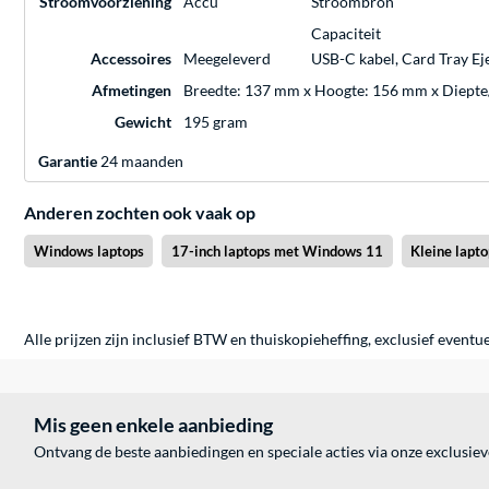
Stroomvoorziening
Accu
Stroombron
Capaciteit
Accessoires
Meegeleverd
USB-C kabel, Card Tray Ej
Afmetingen
Breedte: 137 mm x Hoogte: 156 mm x Diepte
Gewicht
195 gram
Garantie
24 maanden
Anderen zochten ook vaak op
Windows laptops
17-inch laptops met Windows 11
Kleine lapt
Alle prijzen zijn inclusief BTW en thuiskopieheffing, exclusief eventu
Mis geen enkele aanbieding
Ontvang de beste aanbiedingen en speciale acties via onze exclusie