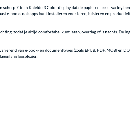
en scherp 7‑inch Kaleido 3 Color display dat de papieren leeservaring b
t e‑books ook apps kunt installeren voor lezen, luisteren en productivit
hting, zodat je altijd comfortabel kunt lezen, overdag of ’s nachts. De
variërend van e‑book‑ en documenttypes (zoals EPUB, PDF, MOBI en DOCX
dagenlang leesplezier.