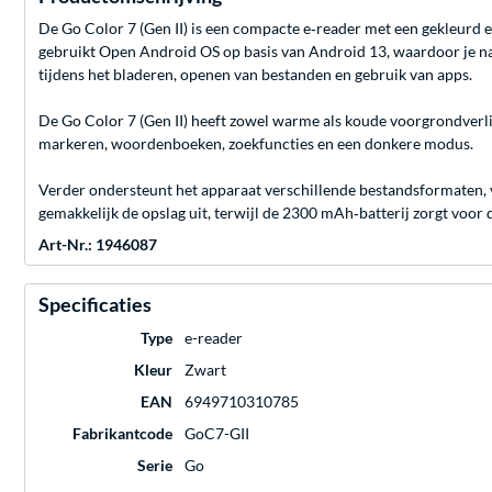
De Go Color 7 (Gen II) is een compacte e‑reader met een gekleurd 
gebruikt Open Android OS op basis van Android 13, waardoor je naas
tijdens het bladeren, openen van bestanden en gebruik van apps.
De Go Color 7 (Gen II) heeft zowel warme als koude voorgrondverlic
markeren, woordenboeken, zoekfuncties en een donkere modus.
Verder ondersteunt het apparaat verschillende bestandsformaten, 
gemakkelijk de opslag uit, terwijl de 2300 mAh‑batterij zorgt voor 
Art-Nr.: 1946087
Specificaties
Type
e-reader
Kleur
Zwart
EAN
6949710310785
Fabrikantcode
GoC7-GII
Serie
Go