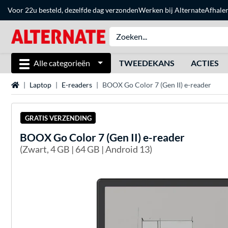
Voor 22u besteld, dezelfde dag verzonden
Werken bij Alternate
Afhale
Alle categorieën
TWEEDEKANS
ACTIES
Home
Laptop
E-readers
BOOX Go Color 7 (Gen II) e-reader
GRATIS VERZENDING
BOOX
Go Color 7 (Gen II) e-reader
(Zwart, 4 GB | 64 GB | Android 13)