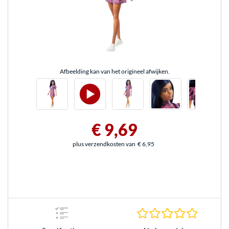
Afbeelding kan van het origineel afwijken.
€ 9,69
plus verzendkosten van
€ 6,95
0.0 sterr