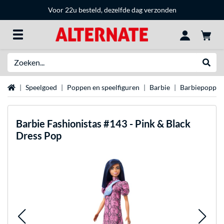
Voor 22u besteld, dezelfde dag verzonden
Zoeken
Websh
Home
Speelgoed
Poppen en speelfiguren
Barbie
Barbiepoppen
Barbie
Fashionistas #143 - Pink & Black
Dress Pop