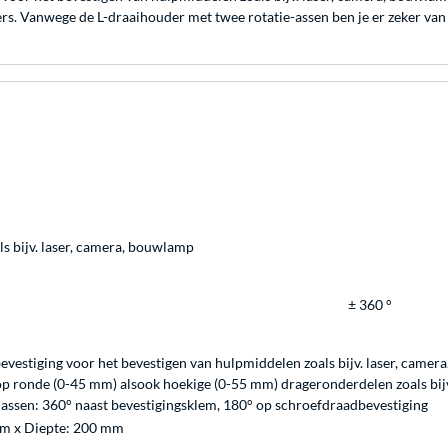
s. Vanwege de L-draaihouder met twee rotatie-assen ben je er zeker van dat
s bijv. laser, camera, bouwlamp
± 360 °
vestiging voor het bevestigen van hulpmiddelen zoals bijv. laser, came
p ronde (0-45 mm) alsook hoekige (0-55 mm) drageronderdelen zoals bijv
-assen: 360° naast bevestigingsklem, 180° op schroefdraadbevestiging
mm x Diepte: 200 mm