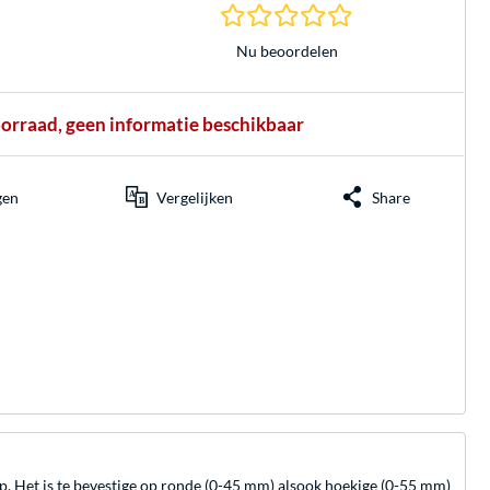
0.0 sterren gebasee
Nu beoordelen
oorraad, geen informatie beschikbaar
gen
Vergelijken
Share
. Het is te bevestige op ronde (0-45 mm) alsook hoekige (0-55 mm)