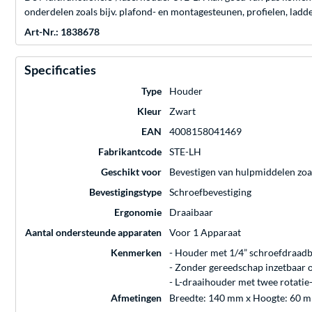
onderdelen zoals bijv. plafond- en montagesteunen, profielen, ladder
Art-Nr.: 1838678
Specificaties
Type
Houder
Kleur
Zwart
EAN
4008158041469
Fabrikantcode
STE-LH
Geschikt voor
Bevestigen van hulpmiddelen zoal
Bevestigingstype
Schroefbevestiging
Ergonomie
Draaibaar
Aantal ondersteunde apparaten
Voor 1 Apparaat
Kenmerken
- Houder met 1/4” schroefdraadbe
- Zonder gereedschap inzetbaar o
- L-draaihouder met twee rotatie
Afmetingen
Breedte: 140 mm x Hoogte: 60 