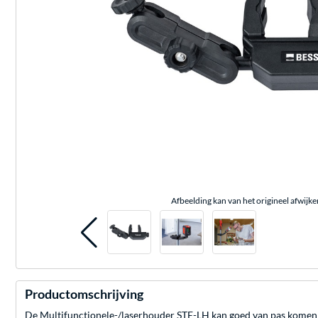
Afbeelding kan van het origineel afwijke
Productomschrijving
De Multifunctionele-/laserhouder STE-LH kan goed van pas komen v