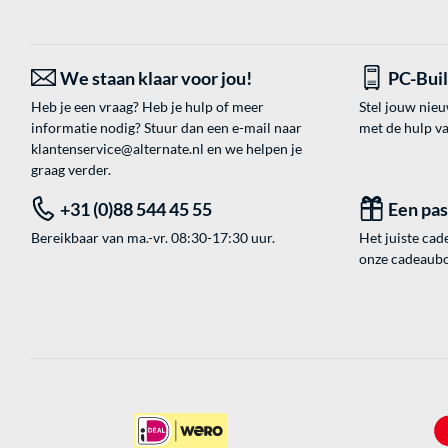
We staan klaar voor jou!
PC-Bui
Heb je een vraag? Heb je hulp of meer
Stel jouw nie
informatie nodig? Stuur dan een e-mail naar
met de hulp v
klantenservice@alternate.nl
en we helpen je
graag verder.
+31 (0)88 544 45 55
Een pa
Bereikbaar van ma.-vr. 08:30-17:30 uur.
Het juiste cade
onze cadeaubon