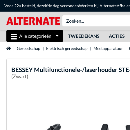
Voor 22u besteld, dezelfde dag verzonden
Werken bij Alternate
Afhale
Alle categorieën
TWEEDEKANS
ACTIES
Home
Gereedschap
Elektrisch gereedschap
Meetapparatuur
BESSEY
Multifunctionele-/laserhouder ST
(Zwart)