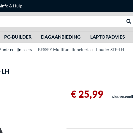
n
Info & Hulp
Zoeken
We
PC-BUILDER
DAGAANBIEDING
LAPTOPADVIES
Punt- en lijnlasers
BESSEY Multifunctionele-/laserhouder STE-LH
E-LH
€ 25,99
plus verzend