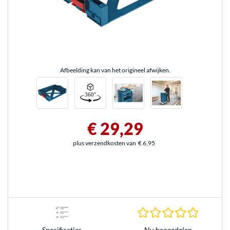
Afbeelding kan van het origineel afwijken.
€ 29,29
plus verzendkosten van
€ 6,95
0.0 sterr
Nu beoordelen
Specificaties