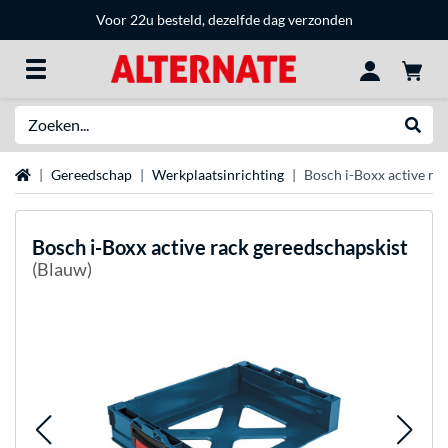
Voor 22u besteld, dezelfde dag verzonden
Zoeken
Websh
Home
Gereedschap
Werkplaatsinrichting
Bosch i-Boxx active ra
Bosch
i-Boxx active rack gereedschapskist
(Blauw)