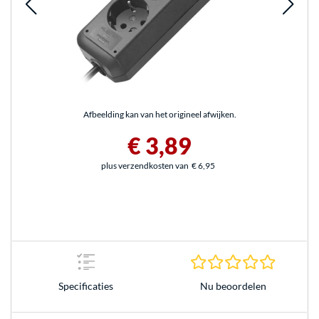
Afbeelding kan van het origineel afwijken.
€ 3,89
plus verzendkosten van
€ 6,95
0.0 sterr
Nu beoordelen
Specificaties