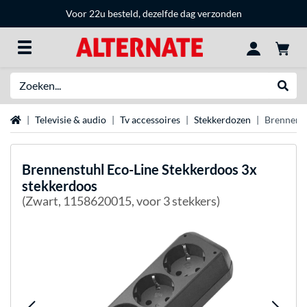
Voor 22u besteld, dezelfde dag verzonden
Zoeken
Websh
Home
Televisie & audio
Tv accessoires
Stekkerdozen
Brennenst
Brennenstuhl
Eco-Line Stekkerdoos 3x
stekkerdoos
(Zwart, 1158620015, voor 3 stekkers)