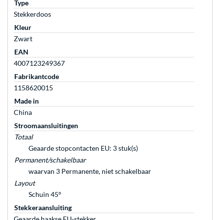
Type
Stekkerdoos
Kleur
Zwart
EAN
4007123249367
Fabrikantcode
1158620015
Made in
China
Stroomaansluitingen
Totaal
Geaarde stopcontacten EU: 3 stuk(s)
Permanent/schakelbaar
waarvan 3 Permanente, niet schakelbaar
Layout
Schuin 45°
Stekkeraansluiting
Geaarde haakse EU-stekker