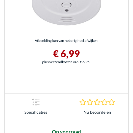
Afbeelding kan van het origineel afwijken.
€ 6,99
plus verzendkosten van
€ 6,95
0.0 sterr
Nu beoordelen
Specificaties
Op voorraad