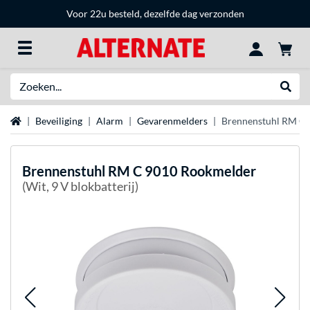
Voor 22u besteld, dezelfde dag verzonden
Zoeken
Websh
Home
Beveiliging
Alarm
Gevarenmelders
Brennenstuhl RM C
Brennenstuhl
RM C 9010 Rookmelder
(Wit, 9 V blokbatterij)