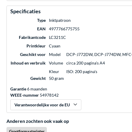
Specificaties
Type
Inktpatroon
EAN
4977766775755
Fabrikantcode
LC3211C
Printkleur
Cyaan
Geschikt voor
Model
DCP-J772DW, DCP-J774DW, MFC
Inhoud en verbruik
Volume
circa 200 pagina's A4
Kleur
ISO: 200 pagina's
Gewicht
50 gram
Garantie
6 maanden
WEEE-nummer
54978142
Verantwoordelijke voor de EU
Anderen zochten ook vaak op
Grootformaatprinter