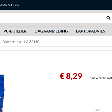
n
Info & Hulp
Zoeken
We
PC-BUILDER
DAGAANBIEDING
LAPTOPADVIES
Brother Inkt - LC-3211C
€ 8,29
plus verzendkos