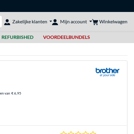
Winkelwagen
Zakelijke klanten
Mijn account
bshop doorzoeken
REFURBISHED
VOORDEELBUNDELS
ten van
€ 6,95
0.0 sterren gebasee