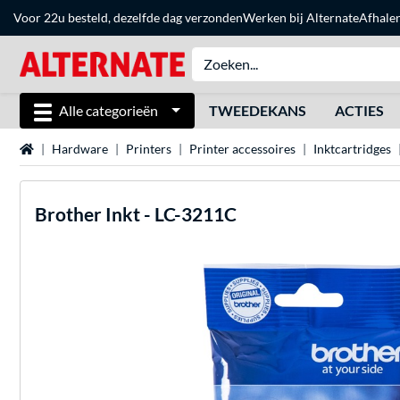
Voor 22u besteld, dezelfde dag verzonden
Werken bij Alternate
Afhale
Alle categorieën
TWEEDEKANS
ACTIES
Home
Hardware
Printers
Printer accessoires
Inktcartridges
Brother
Inkt - LC-3211C