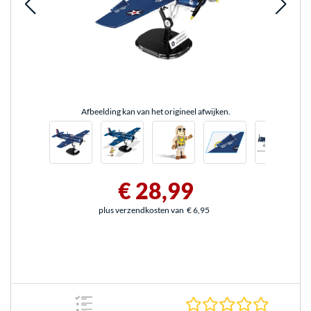
Afbeelding kan van het origineel afwijken.
€ 28,99
plus verzendkosten van
€ 6,95
0.0 sterr