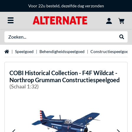
Voor 22u besteld, dezelfde dag verzonden
Zoeken
Websh
Home
Speelgoed
Behendigheidsspeelgoed
Constructiespeelgoed
COBI
Historical Collection - F4F Wildcat -
Northrop Grumman Constructiespeelgoed
(Schaal 1:32)