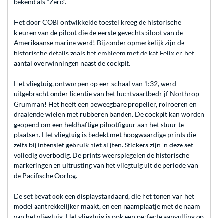
bekend als “Zero”.
Het door COBI ontwikkelde toestel kreeg de historische
kleuren van de piloot die de eerste gevechtspiloot van de
Amerikaanse marine werd! Bijzonder opmerkelijk zijn de
historische details zoals het embleem met de kat Felix en het
aantal overwinningen naast de cockpit.
Het vliegtuig, ontworpen op een schaal van 1:32, werd
uitgebracht onder licentie van het luchtvaartbedrijf Northrop
Grumman! Het heeft een beweegbare propeller, rolroeren en
draaiende wielen met rubberen banden. De cockpit kan worden
geopend om een heldhaftige pilootfiguur aan het stuur te
plaatsen. Het vliegtuig is bedekt met hoogwaardige prints die
zelfs bij intensief gebruik niet slijten. Stickers zijn in deze set
volledig overbodig. De prints weerspiegelen de historische
markeringen en uitrusting van het vliegtuig uit de periode van
de Pacifische Oorlog.
De set bevat ook een displaystandaard, die het tonen van het
model aantrekkelijker maakt, en een naamplaatje met de naam
van het vliegtuig. Het vliegtuig is ook een perfecte aanvulling op