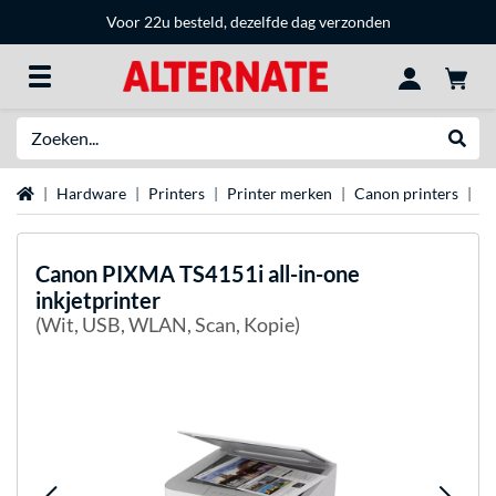
Voor 22u besteld, dezelfde dag verzonden
Zoeken
Websh
Home
Hardware
Printers
Printer merken
Canon printers
Ca
Canon
PIXMA TS4151i all-in-one
inkjetprinter
(Wit, USB, WLAN, Scan, Kopie)