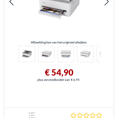
Afbeelding kan van het origineel afwijken.
€ 54,90
plus verzendkosten van
€ 6,95
0.0 sterr