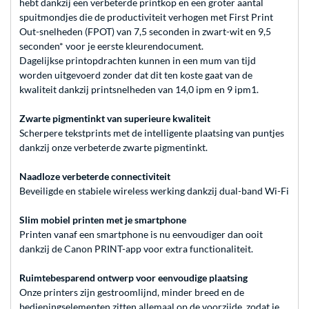
hebt dankzij een verbeterde printkop en een groter aantal
spuitmondjes die de productiviteit verhogen met First Print
Out-snelheden (FPOT) van 7,5 seconden in zwart-wit en 9,5
seconden* voor je eerste kleurendocument.
Dagelijkse printopdrachten kunnen in een mum van tijd
worden uitgevoerd zonder dat dit ten koste gaat van de
kwaliteit dankzij printsnelheden van 14,0 ipm en 9 ipm1.
Zwarte pigmentinkt van superieure kwaliteit
Scherpere tekstprints met de intelligente plaatsing van puntjes
dankzij onze verbeterde zwarte pigmentinkt.
Naadloze verbeterde connectiviteit
Beveiligde en stabiele wireless werking dankzij dual-band Wi-Fi
Slim mobiel printen met je smartphone
Printen vanaf een smartphone is nu eenvoudiger dan ooit
dankzij de Canon PRINT-app voor extra functionaliteit.
Ruimtebesparend ontwerp voor eenvoudige plaatsing
Onze printers zijn gestroomlijnd, minder breed en de
bedieningselementen zitten allemaal op de voorzijde, zodat je