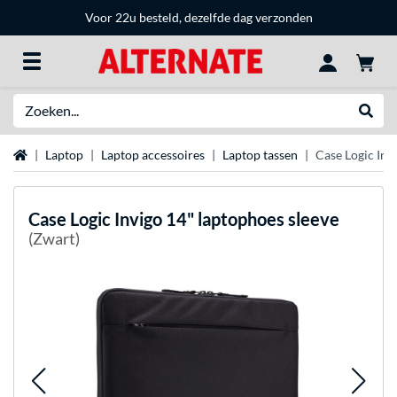
Voor 22u besteld, dezelfde dag verzonden
Zoeken
Websh
Home
Laptop
Laptop accessoires
Laptop tassen
Case Logic Inv
Case Logic
Invigo 14" laptophoes sleeve
(Zwart)