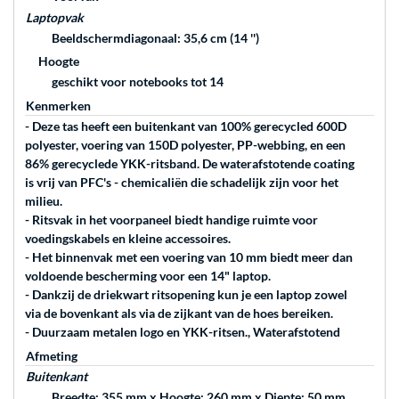
Laptopvak
Beeldschermdiagonaal: 35,6 cm (14 '')
Hoogte
geschikt voor notebooks tot 14
Kenmerken
- Deze tas heeft een buitenkant van 100% gerecycled 600D
polyester, voering van 150D polyester, PP-webbing, en een
86% gerecyclede YKK-ritsband. De waterafstotende coating
is vrij van PFC's - chemicaliën die schadelijk zijn voor het
milieu.
- Ritsvak in het voorpaneel biedt handige ruimte voor
voedingskabels en kleine accessoires.
- Het binnenvak met een voering van 10 mm biedt meer dan
voldoende bescherming voor een 14" laptop.
- Dankzij de driekwart ritsopening kun je een laptop zowel
via de bovenkant als via de zijkant van de hoes bereiken.
- Duurzaam metalen logo en YKK-ritsen., Waterafstotend
Afmeting
Buitenkant
Breedte: 355 mm x Hoogte: 260 mm x Diepte: 50 mm