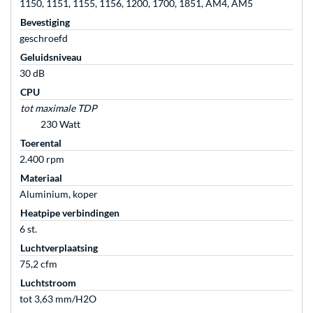
1150, 1151, 1155, 1156, 1200, 1700, 1851, AM4, AM5
Bevestiging
geschroefd
Geluidsniveau
30 dB
CPU
tot maximale TDP
230 Watt
Toerental
2.400 rpm
Materiaal
Aluminium, koper
Heatpipe verbindingen
6 st.
Luchtverplaatsing
75,2 cfm
Luchtstroom
tot 3,63 mm/H2O