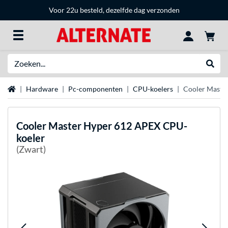
Voor 22u besteld, dezelfde dag verzonden
Zoeken
Websh
Home
Hardware
Pc-componenten
CPU-koelers
Cooler Maste
Cooler Master
Hyper 612 APEX CPU-
koeler
(Zwart)