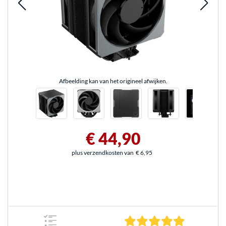
Afbeelding kan van het origineel afwijken.
€ 44,90
plus verzendkosten van
€ 6,95
5.0 sterren 