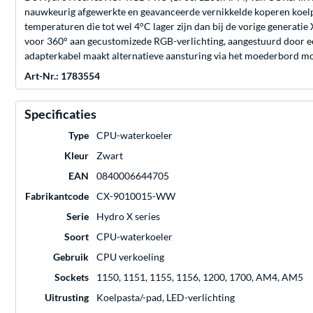
nauwkeurig afgewerkte en geavanceerde vernikkelde koperen koelpl
temperaturen die tot wel 4°C lager zijn dan bij de vorige generat
voor 360° aan gecustomizede RGB-verlichting, aangestuurd door 
adapterkabel maakt alternatieve aansturing via het moederbord mo
Art-Nr.: 1783554
Specificaties
Type
CPU-waterkoeler
Kleur
Zwart
EAN
0840006644705
Fabrikantcode
CX-9010015-WW
Serie
Hydro X series
Soort
CPU-waterkoeler
Gebruik
CPU verkoeling
Sockets
1150, 1151, 1155, 1156, 1200, 1700, AM4, AM5
Uitrusting
Koelpasta/-pad, LED-verlichting