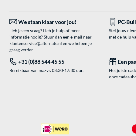
We staan klaar voor jou!
PC-Bui
Heb je een vraag? Heb je hulp of meer
Stel jouw nie
informatie nodig? Stuur dan een e-mail naar
met de hulp v
klantenservice@alternate.nl
en we helpen je
graag verder.
+31 (0)88 544 45 55
Een pa
Bereikbaar van ma.-vr. 08:30-17:30 uur.
Het juiste cade
onze cadeaubon