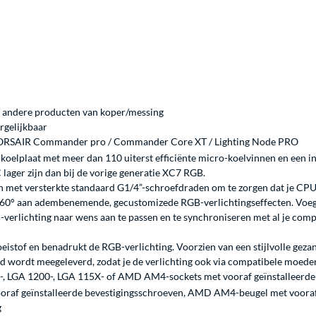
t andere producten van koper/messing
rgelijkbaar
: CORSAIR Commander pro / Commander Core XT / Lighting Node PRO
oelplaat met meer dan 110 uiterst efficiënte micro-koelvinnen en een in
lager zijn dan bij de vorige generatie XC7 RGB.
et versterkte standaard G1/4”-schroefdraden om te zorgen dat je CPU ja
 360° aan adembenemende, gecustomizede RGB-verlichtingseffecten. Voeg
erlichting naar wens aan te passen en te synchroniseren met al je com
oeistof en benadrukt de RGB-verlichting. Voorzien van een stijlvolle gez
 wordt meegeleverd, zodat je de verlichting ook via compatibele moede
1700-, LGA 1200-, LGA 115X- of AMD AM4-sockets met vooraf geïnstalleerd
oraf geïnstalleerde bevestigingsschroeven, AMD AM4-beugel met vooraf 
g