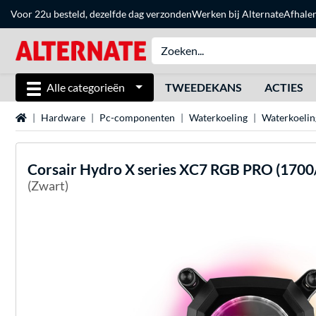
Voor 22u besteld, dezelfde dag verzonden
Werken bij Alternate
Afhale
Alle categorieën
TWEEDEKANS
ACTIES
Home
Hardware
Pc-componenten
Waterkoeling
Waterkoelin
Corsair
Hydro X series XC7 RGB PRO (1700
(Zwart)