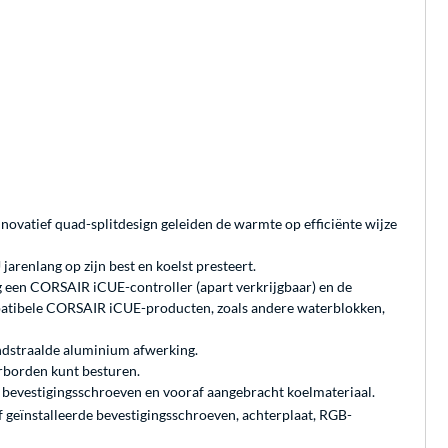
novatief quad-splitdesign geleiden de warmte op efficiënte wijze
renlang op zijn best en koelst presteert.
 een CORSAIR iCUE-controller (apart verkrijgbaar) en de
patibele CORSAIR iCUE-producten, zoals andere waterblokken,
andstraalde aluminium afwerking.
rborden kunt besturen.
e bevestigingsschroeven en vooraf aangebracht koelmateriaal.
geïnstalleerde bevestigingsschroeven, achterplaat, RGB-