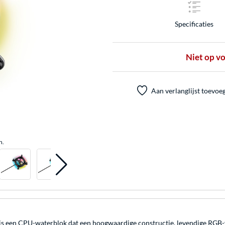
Specificaties
Niet op v
Aan verlanglijst toevoe
n.
en CPU-waterblok dat een hoogwaardige constructie, levendige RGB-verl