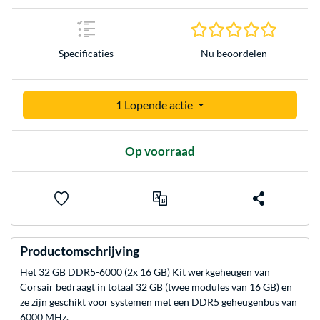
0.0 sterr
Nu beoordelen
Specificaties
1 Lopende actie
Op voorraad
Productomschrijving
Het 32 GB DDR5-6000 (2x 16 GB) Kit werkgeheugen van
Corsair bedraagt in totaal 32 GB (twee modules van 16 GB) en
ze zijn geschikt voor systemen met een DDR5 geheugenbus van
6000 MHz.