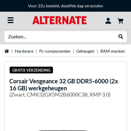
Voor 22u besteld, dezelfde dag verzonden
Zoeken
Websh
Home
Hardware
Pc-componenten
Geheugen
RAM-merken
GRATIS VERZENDING
Corsair
Vengeance 32 GB DDR5-6000 (2x
16 GB) werkgeheugen
(Zwart, CMK32GX5M2B6000C38, XMP 3.0)