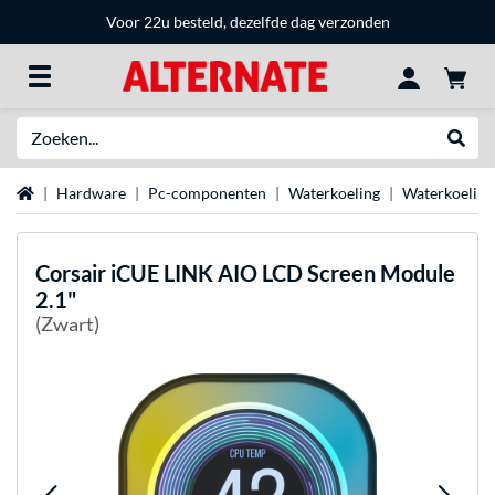
Voor 22u besteld, dezelfde dag verzonden
Zoeken
Websh
Home
Hardware
Pc-componenten
Waterkoeling
Waterkoeling
Corsair
iCUE LINK AIO LCD Screen Module
2.1"
(Zwart)