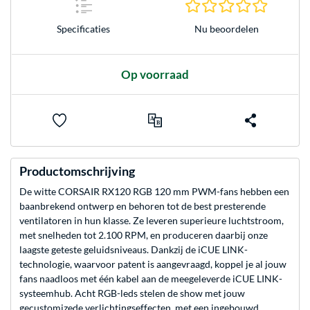
0.0 sterr
Nu beoordelen
Specificaties
Op voorraad
Productomschrijving
De witte CORSAIR RX120 RGB 120 mm PWM-fans hebben een
baanbrekend ontwerp en behoren tot de best presterende
ventilatoren in hun klasse. Ze leveren superieure luchtstroom,
met snelheden tot 2.100 RPM, en produceren daarbij onze
laagste geteste geluidsniveaus. Dankzij de iCUE LINK-
technologie, waarvoor patent is aangevraagd, koppel je al jouw
fans naadloos met één kabel aan de meegeleverde iCUE LINK-
systeemhub. Acht RGB-leds stelen de show met jouw
gecustomizede verlichtingseffecten, met een ingebouwd