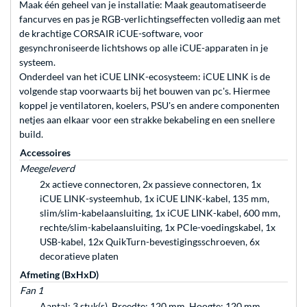
Maak één geheel van je installatie: Maak geautomatiseerde
fancurves en pas je RGB-verlichtingseffecten volledig aan met
de krachtige CORSAIR iCUE-software, voor
gesynchroniseerde lichtshows op alle iCUE-apparaten in je
systeem.
Onderdeel van het iCUE LINK-ecosysteem: iCUE LINK is de
volgende stap voorwaarts bij het bouwen van pc's. Hiermee
koppel je ventilatoren, koelers, PSU's en andere componenten
netjes aan elkaar voor een strakke bekabeling en een snellere
build.
Accessoires
Meegeleverd
2x actieve connectoren, 2x passieve connectoren, 1x
iCUE LINK-systeemhub, 1x iCUE LINK-kabel, 135 mm,
slim/slim-kabelaansluiting, 1x iCUE LINK-kabel, 600 mm,
rechte/slim-kabelaansluiting, 1x PCIe-voedingskabel, 1x
USB-kabel, 12x QuikTurn-bevestigingsschroeven, 6x
decoratieve platen
Afmeting (BxHxD)
Fan 1
Aantal: 3 stuk(s), Breedte: 120 mm, Hoogte: 120 mm,