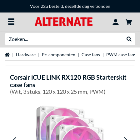
Voor 22u besteld, dezelfde dag verzonden
Zoeken
Websh
Home
Hardware
Pc-componenten
Case fans
PWM case fans
Corsair
iCUE LINK RX120 RGB Starterskit
case fans
(Wit, 3 stuks, 120 x 120 x 25 mm, PWM)