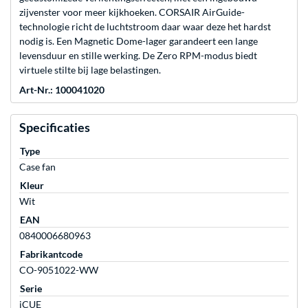
zijvenster voor meer kijkhoeken. CORSAIR AirGuide-
technologie richt de luchtstroom daar waar deze het hardst
nodig is. Een Magnetic Dome-lager garandeert een lange
levensduur en stille werking. De Zero RPM-modus biedt
virtuele stilte bij lage belastingen.
Art-Nr.: 100041020
Specificaties
Type
Case fan
Kleur
Wit
EAN
0840006680963
Fabrikantcode
CO-9051022-WW
Serie
iCUE