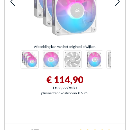
Afbeelding kan van het origineel afwijken.
€ 114,90
(
€ 38,29
/ stuk
)
plus verzendkosten van
€ 6,95