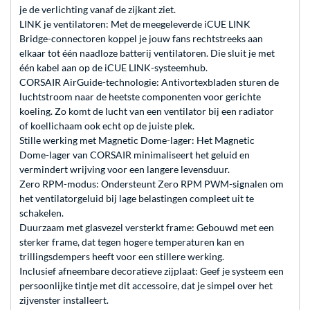
je de verlichting vanaf de zijkant ziet.
LINK je ventilatoren: Met de meegeleverde iCUE LINK
Bridge-connectoren koppel je jouw fans rechtstreeks aan
elkaar tot één naadloze batterij ventilatoren. Die sluit je met
één kabel aan op de iCUE LINK-systeemhub.
CORSAIR AirGuide-technologie: Antivortexbladen sturen de
luchtstroom naar de heetste componenten voor gerichte
koeling. Zo komt de lucht van een ventilator bij een radiator
of koellichaam ook echt op de juiste plek.
Stille werking met Magnetic Dome-lager: Het Magnetic
Dome-lager van CORSAIR minimaliseert het geluid en
vermindert wrijving voor een langere levensduur.
Zero RPM-modus: Ondersteunt Zero RPM PWM-signalen om
het ventilatorgeluid bij lage belastingen compleet uit te
schakelen.
Duurzaam met glasvezel versterkt frame: Gebouwd met een
sterker frame, dat tegen hogere temperaturen kan en
trillingsdempers heeft voor een stillere werking.
Inclusief afneembare decoratieve zijplaat: Geef je systeem een
persoonlijke tintje met dit accessoire, dat je simpel over het
zijvenster installeert.