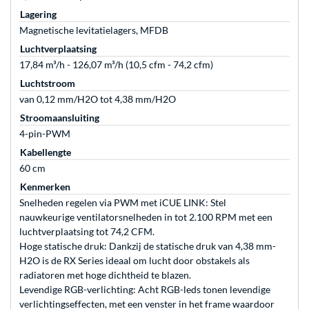
Lagering
Magnetische levitatielagers, MFDB
Luchtverplaatsing
17,84 m³/h - 126,07 m³/h (10,5 cfm - 74,2 cfm)
Luchtstroom
van 0,12 mm/H2O tot 4,38 mm/H2O
Stroomaansluiting
4-pin-PWM
Kabellengte
60 cm
Kenmerken
Snelheden regelen via PWM met iCUE LINK: Stel
nauwkeurige ventilatorsnelheden in tot 2.100 RPM met een
luchtverplaatsing tot 74,2 CFM.
Hoge statische druk: Dankzij de statische druk van 4,38 mm-
H2O is de RX Series ideaal om lucht door obstakels als
radiatoren met hoge dichtheid te blazen.
Levendige RGB-verlichting: Acht RGB-leds tonen levendige
verlichtingseffecten, met een venster in het frame waardoor