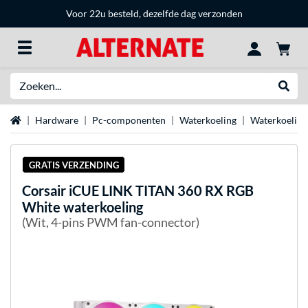
Voor 22u besteld, dezelfde dag verzonden
Zoeken
Websh
Home
Hardware
Pc-componenten
Waterkoeling
Waterkoeling
GRATIS VERZENDING
Corsair
iCUE LINK TITAN 360 RX RGB
White waterkoeling
(Wit, 4-pins PWM fan-connector)