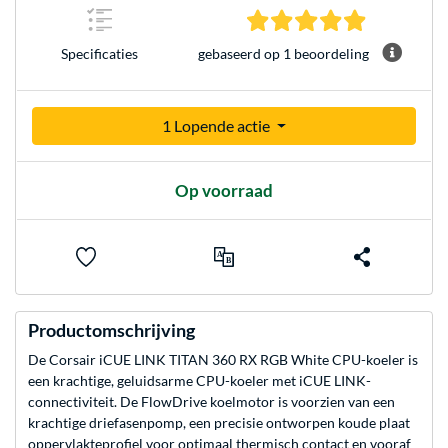
5.0 sterren 
gebaseerd op 1 beoordeling
Specificaties
1 Lopende actie
Op voorraad
Productomschrijving
De Corsair iCUE LINK TITAN 360 RX RGB White CPU-koeler is
een krachtige, geluidsarme CPU-koeler met iCUE LINK-
connectiviteit. De FlowDrive koelmotor is voorzien van een
krachtige driefasenpomp, een precisie ontworpen koude plaat
oppervlakteprofiel voor optimaal thermisch contact en vooraf