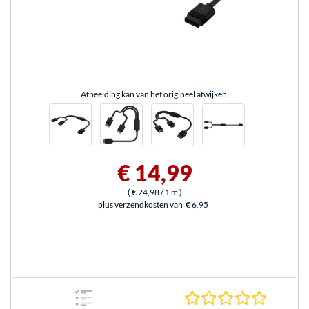
Afbeelding kan van het origineel afwijken.
€ 14,99
(
€ 24,98
/ 1 m
)
plus verzendkosten van
€ 6,95
0.0 sterr