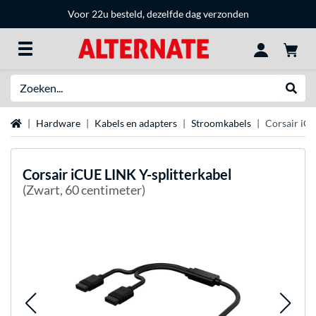
Voor 22u besteld, dezelfde dag verzonden
Zoeken
Websh
Home
Hardware
Kabels en adapters
Stroomkabels
Corsair iCU
Corsair
iCUE LINK Y-splitterkabel
(Zwart, 60 centimeter)