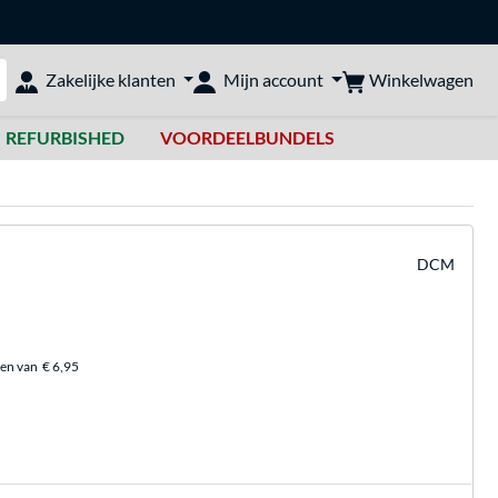
Winkelwagen
Zakelijke klanten
Mijn account
bshop doorzoeken
REFURBISHED
VOORDEELBUNDELS
DCM
ten van
€ 6,95