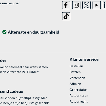
ve
nieuwsbrief
.
Alternate en duurzaamheid
Klantenservice
lder
Bestellen
uwe pc helemaal naar wens samen
an de Alternate PC-Builder!
Betalen
Verzenden
Afhalen
Orderstatus
ssend cadeau
Retourneren
au vinden blijft altijd lastig. Met
Retourrecht
 heb je altijd het juiste geschenk.