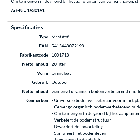
Om te mengen in de grond bij het aanplanten van bomen, hagen, str
Art-Nr.: 1930191
Specificaties
Type
Meststof
EAN
5413448072198
Fabrikantcode
1001718
Netto inhoud
20 liter
Vorm
Granulaat
Gebruik
Outdoor
Netto inhoud
Gemengd organisch bodemverbeterend middel r
Kenmerken
- Universele bodemverbeteraar voor in het pl
- Gemengd organisch bodemverbeterend middel
- Om te mengen in de grond bij het aanplante
- Verbetert de bodemstructuur
- Bevordert de inworteling
- Stimuleert het bodemleven
- Toepasbaar in de biotuin