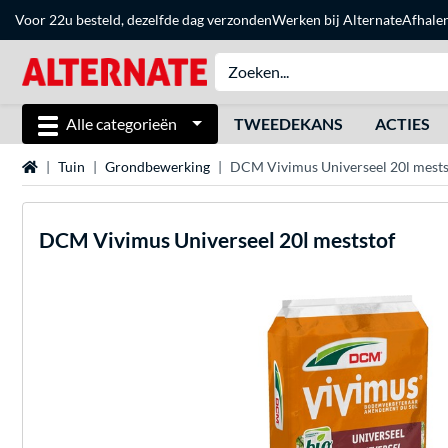
Voor 22u besteld, dezelfde dag verzonden
Werken bij Alternate
Afhale
Alle categorieën
TWEEDEKANS
ACTIES
Home
Tuin
Grondbewerking
DCM Vivimus Universeel 20l mests
DCM
Vivimus Universeel 20l meststof