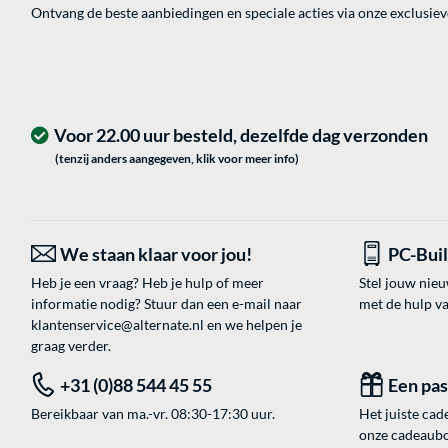
Ontvang de beste aanbiedingen en speciale acties via onze exclusie
Voor 22.00 uur besteld, dezelfde dag verzonden
(tenzij anders aangegeven, klik voor meer info)
We staan klaar voor jou!
PC-Bui
Heb je een vraag? Heb je hulp of meer
Stel jouw nie
informatie nodig? Stuur dan een e-mail naar
met de hulp v
klantenservice@alternate.nl
en we helpen je
graag verder.
+31 (0)88 544 45 55
Een pa
Bereikbaar van ma.-vr. 08:30-17:30 uur.
Het juiste cade
onze cadeaubon