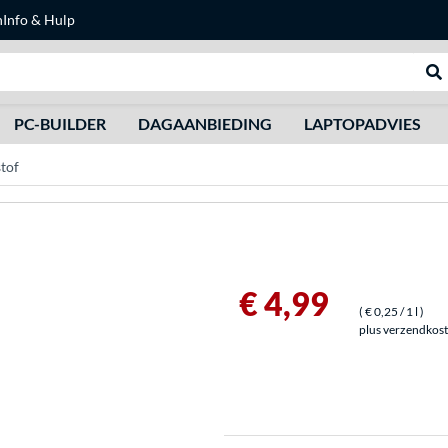
n
Info & Hulp
Zoeken
We
PC-BUILDER
DAGAANBIEDING
LAPTOPADVIES
tof
€ 4,99
(
€ 0,25
/ 1 l
)
plus verzendkos