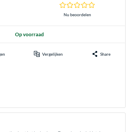
0.0 sterren gebasee
Nu beoordelen
Op voorraad
gen
Vergelijken
Share