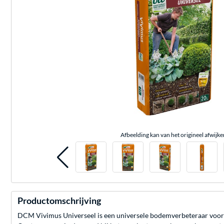
Afbeelding kan van het origineel afwijke
Productomschrijving
DCM Vivimus Universeel is een universele bodemverbeteraar voor i