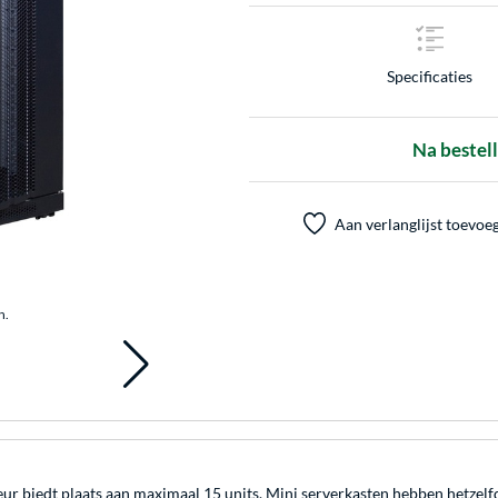
Specificaties
Na bestel
Aan verlanglijst toevoe
n.
 biedt plaats aan maximaal 15 units. Mini serverkasten hebben hetzelfde 