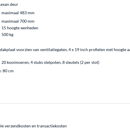
 Lexan deur
maximaal 483 mm
maximaal 700 mm
15 hoogte-eenheden
500 kg
akplaat voorzien van ventilatiegaten, 4 x 19 inch profielen met hoogte 
20 kooimoeren, 4 stuks stelpoten, 8 sleutels (2 per slot)
e: 80 cm
ele
verzendkosten
en
transactiekosten