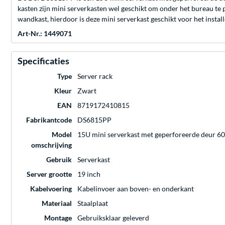
kasten zijn mini serverkasten wel geschikt om onder het bureau te 
wandkast, hierdoor is deze mini serverkast geschikt voor het insta
Art-Nr.: 1449071
Specificaties
Type
Server rack
Kleur
Zwart
EAN
8719172410815
Fabrikantcode
DS6815PP
Model
15U mini serverkast met geperforeerde deur
omschrijving
Gebruik
Serverkast
Server grootte
19 inch
Kabelvoering
Kabelinvoer aan boven- en onderkant
Materiaal
Staalplaat
Montage
Gebruiksklaar geleverd