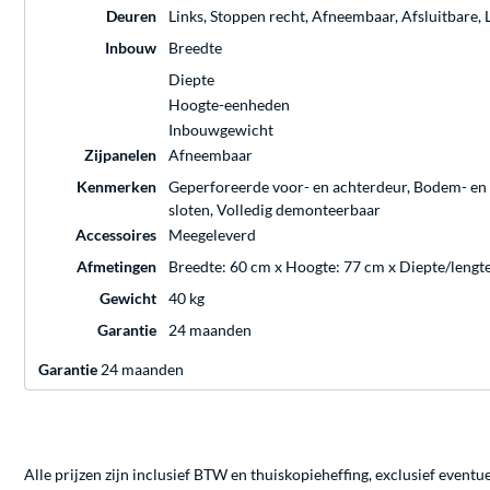
Deuren
Links, Stoppen recht, Afneembaar, Afsluitbare,
Inbouw
Breedte
Diepte
Hoogte-eenheden
Inbouwgewicht
Zijpanelen
Afneembaar
Kenmerken
Geperforeerde voor- en achterdeur, Bodem- en d
sloten, Volledig demonteerbaar
Accessoires
Meegeleverd
Afmetingen
Breedte: 60 cm x Hoogte: 77 cm x Diepte/lengt
Gewicht
40 kg
Garantie
24 maanden
Garantie
24 maanden
Alle prijzen zijn inclusief BTW en thuiskopieheffing, exclusief eventu