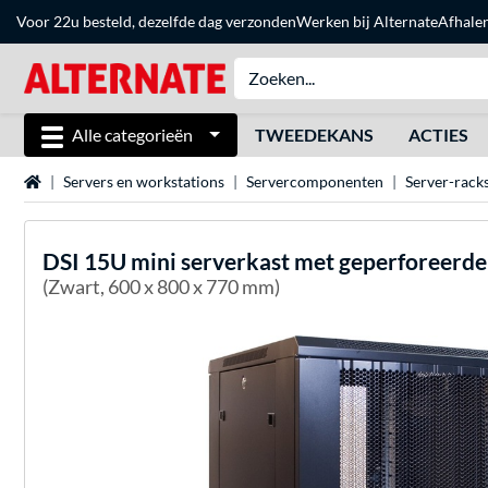
Voor 22u besteld, dezelfde dag verzonden
Werken bij Alternate
Afhale
Alle categorieën
TWEEDEKANS
ACTIES
Home
Servers en workstations
Servercomponenten
Server-rack
DSI
15U mini serverkast met geperforeerde
(Zwart, 600 x 800 x 770 mm)