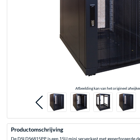
Afbeelding kan van het origineel afwijke
Productomschrijving
De DSI DS6815PP is een 15U mini serverkast met geperforeerde deur