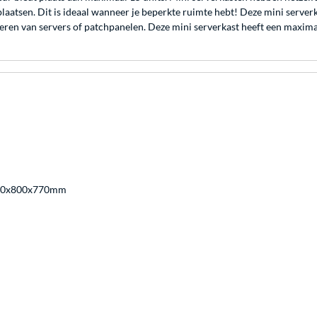
plaatsen. Dit is ideaal wanneer je beperkte ruimte hebt! Deze mini serve
lleren van servers of patchpanelen. Deze mini serverkast heeft een maxim
 600x800x770mm