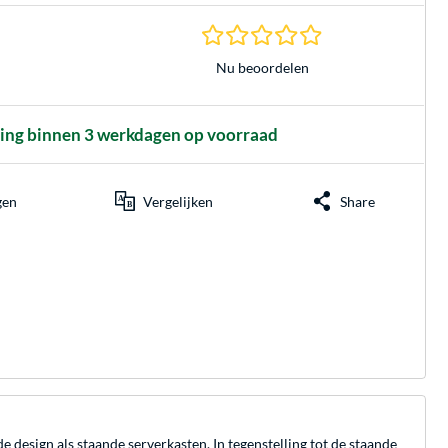
0.0 sterren gebasee
Nu beoordelen
ling binnen 3 werkdagen op voorraad
gen
Vergelijken
Share
design als staande serverkasten. In tegenstelling tot de staande