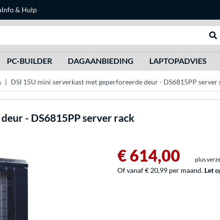
n
Info & Hulp
Zoeken
We
PC-BUILDER
DAGAANBIEDING
LAPTOPADVIES
s
DSI 15U mini serverkast met geperforeerde deur - DS6815PP server 
 deur - DS6815PP server rack
€ 614,00
plus verz
Of vanaf € 20,99 per maand.
Let o