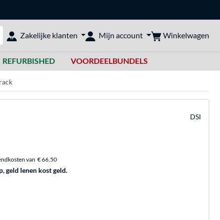
Winkelwagen
Zakelijke klanten
Mijn account
bshop doorzoeken
REFURBISHED
VOORDEELBUNDELS
rack
DSI
endkosten van
€ 66,50
p, geld lenen kost geld.