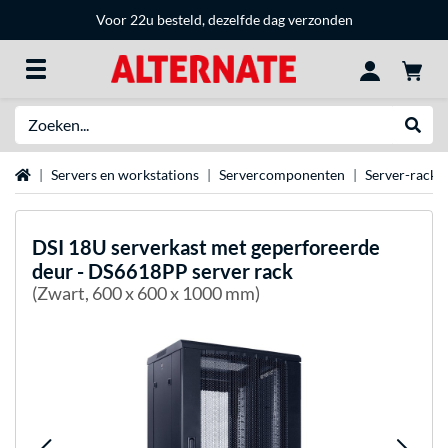
Voor 22u besteld, dezelfde dag verzonden
Zoeken
Websh
Home
Servers en workstations
Servercomponenten
Server-racks
DSI
18U serverkast met geperforeerde
deur - DS6618PP server rack
(Zwart, 600 x 600 x 1000 mm)