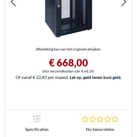
Afbeelding kan van het origineel afwijken.
€ 668,00
plus verzendkosten van
€ 66,50
Of vanaf € 22,83 per maand.
Let op, geld lenen kost geld.
0.0 sterr
Nu beoordelen
Specificaties