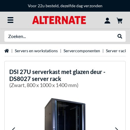
Voor 22u besteld, dezelfde dag verzonden
Zoeken
Websh
Home
Servers en workstations
Servercomponenten
Server-racks
DSI
27U serverkast met glazen deur -
DS8027 server rack
(Zwart, 800 x 1000 x 1400 mm)