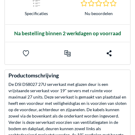
0.0 sterr
Nu beoordelen
Specificaties
Na bestelling binnen 2 werkdagen op voorraad
Productomschrijving
De DSI DS8027 27U serverkast met glazen deur is een
vrijstaande serverkast voor 19" servers met ruimte voor
maximaal 27 units. Deze serverkast is gemaakt van plaatstaal en
heeft een voordeur met veiligheidsglas en is voorzien van sloten
op de voordeur, achterdeur en zijpanelen. De kabels kunnen
zowel via de bovenkant als de onderkant worden ingevoerd.
Verder is deze serverkast voorzien van ventilatiegaten in de
bodem en dakplaat, deuren kunnen zowel links als
rechtsdraaiend geplaatst worden, 4x 19" profielen met hoogte