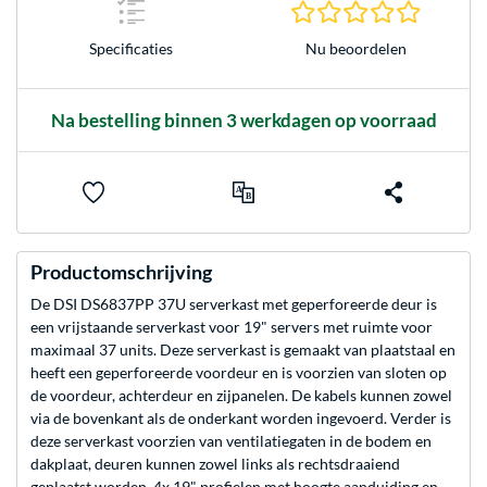
0.0 sterr
Nu beoordelen
Specificaties
Na bestelling binnen 3 werkdagen op voorraad
Productomschrijving
De DSI DS6837PP 37U serverkast met geperforeerde deur is
een vrijstaande serverkast voor 19" servers met ruimte voor
maximaal 37 units. Deze serverkast is gemaakt van plaatstaal en
heeft een geperforeerde voordeur en is voorzien van sloten op
de voordeur, achterdeur en zijpanelen. De kabels kunnen zowel
via de bovenkant als de onderkant worden ingevoerd. Verder is
deze serverkast voorzien van ventilatiegaten in de bodem en
dakplaat, deuren kunnen zowel links als rechtsdraaiend
geplaatst worden, 4x 19" profielen met hoogte aanduiding en