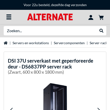
Voor 22u besteld, dezelfde dag verzonden
Zoeken
Websh
Home
Servers en workstations
Servercomponenten
Server-racks
DSI
37U serverkast met geperforeerde
deur - DS6837PP server rack
(Zwart, 600 x 800 x 1800 mm)