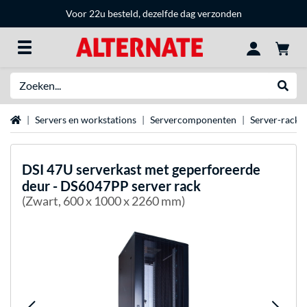
Voor 22u besteld, dezelfde dag verzonden
Zoeken
Websh
Home
Servers en workstations
Servercomponenten
Server-racks
DSI
47U serverkast met geperforeerde
deur - DS6047PP server rack
(Zwart, 600 x 1000 x 2260 mm)