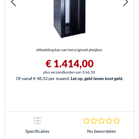
Afbeelding kan van het origineel afwijken.
€ 1.414,00
plus verzendkosten van
€ 66,50
Of vanaf € 48,33 per maand.
Let op, geld lenen kost geld.
0.0 sterr
Nu beoordelen
Specificaties