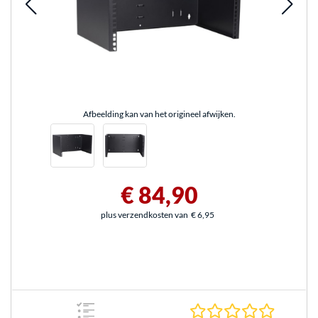
Afbeelding kan van het origineel afwijken.
€ 84,90
plus verzendkosten van
€ 6,95
0.0 sterr