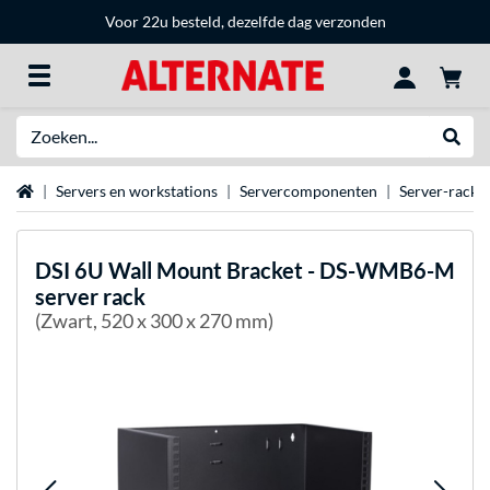
Voor 22u besteld, dezelfde dag verzonden
Zoeken
Websh
Home
Servers en workstations
Servercomponenten
Server-racks
DSI
6U Wall Mount Bracket - DS-WMB6-M
server rack
(Zwart, 520 x 300 x 270 mm)