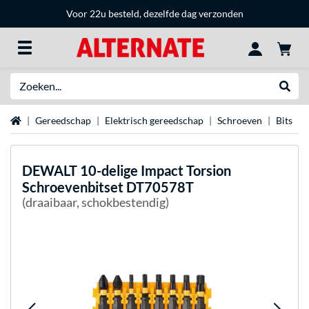
Voor 22u besteld, dezelfde dag verzonden
Zoeken
Websh
Home
Gereedschap
Elektrisch gereedschap
Schroeven
Bits
DEWALT
10-delige Impact Torsion
Schroevenbitset DT70578T
(draaibaar, schokbestendig)