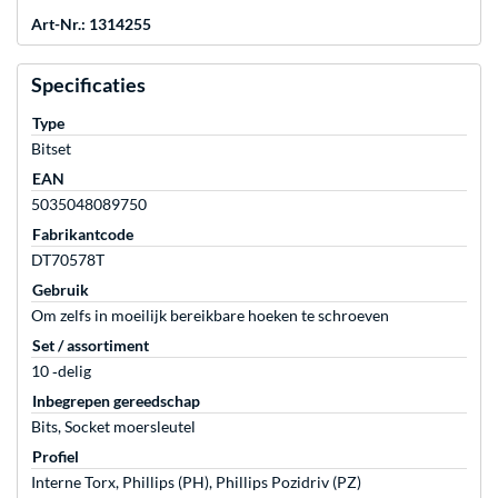
Art-Nr.: 1314255
Specificaties
Type
Bitset
EAN
5035048089750
Fabrikantcode
DT70578T
Gebruik
Om zelfs in moeilijk bereikbare hoeken te schroeven
Set / assortiment
10 ‐delig
Inbegrepen gereedschap
Bits, Socket moersleutel
Profiel
Interne Torx, Phillips (PH), Phillips Pozidriv (PZ)