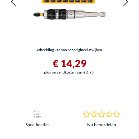
Afbeelding kan van het origineel afwijken.
€ 14,29
plus verzendkosten van
€ 6,95
0.0 sterr
Nu beoordelen
Specificaties