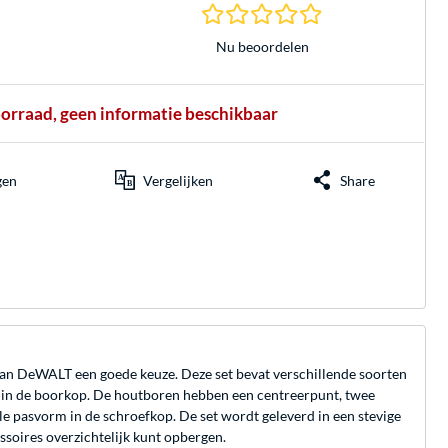
0.0 sterren gebasee
Nu beoordelen
oorraad, geen informatie beschikbaar
gen
Vergelijken
Share
 van DeWALT een goede keuze. Deze set bevat verschillende soorten
mt in de boorkop. De houtboren hebben een centreerpunt, twee
le pasvorm in de schroefkop. De set wordt geleverd in een stevige
ssoires overzichtelijk kunt opbergen.