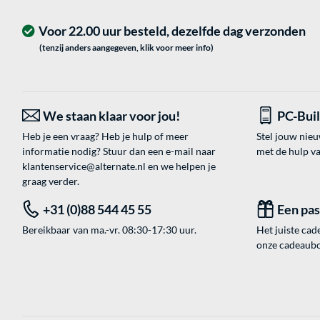
Voor 22.00 uur besteld, dezelfde dag verzonden
(tenzij anders aangegeven, klik voor meer info)
We staan klaar voor jou!
PC-Bui
Heb je een vraag? Heb je hulp of meer
Stel jouw nie
informatie nodig? Stuur dan een e-mail naar
met de hulp v
klantenservice@alternate.nl
en we helpen je
graag verder.
+31 (0)88 544 45 55
Een pa
Bereikbaar van ma.-vr. 08:30-17:30 uur.
Het juiste cade
onze cadeaubon