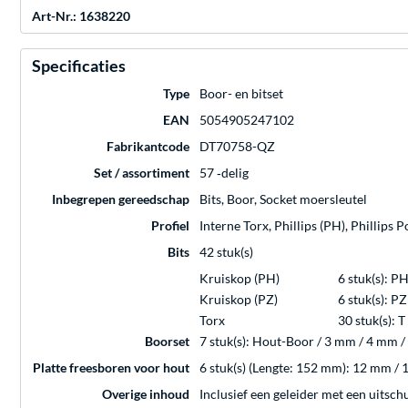
Art-Nr.: 1638220
Specificaties
Type
Boor- en bitset
EAN
5054905247102
Fabrikantcode
DT70758-QZ
Set / assortiment
57 ‐delig
Inbegrepen gereedschap
Bits, Boor, Socket moersleutel
Profiel
Interne Torx, Phillips (PH), Phillips P
Bits
42 stuk(s)
Kruiskop (PH)
6 stuk(s): P
Kruiskop (PZ)
6 stuk(s): PZ
Torx
30 stuk(s): T
Boorset
7 stuk(s): Hout-Boor / 3 mm / 4 mm 
Platte freesboren voor hout
6 stuk(s) (Lengte: 152 mm): 12 mm 
Overige inhoud
Inclusief een geleider met een uitschu