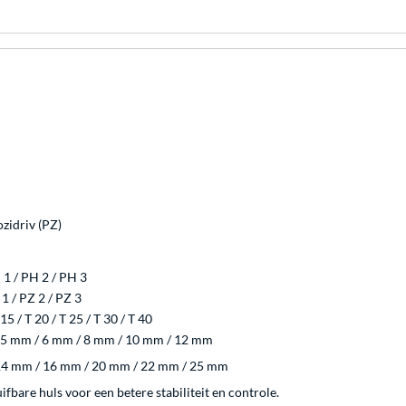
ozidriv (PZ)
H 1 / PH 2 / PH 3
 1 / PZ 2 / PZ 3
 15 / T 20 / T 25 / T 30 / T 40
/ 5 mm / 6 mm / 8 mm / 10 mm / 12 mm
/ 14 mm / 16 mm / 20 mm / 22 mm / 25 mm
ifbare huls voor een betere stabiliteit en controle.