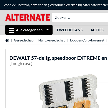
Voor 22u besteld, dezelfde dag verzonden
Werken bij Alternate
Afhale
Alle categorieën
TWEEDEKANS
ACTIES
Home
Gereedschap
Handgereedschap
Doppen-/bit-/borenset
DEWALT
57-delig, speedboor EXTREME en 
(Tough case)