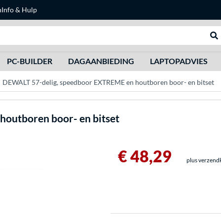
n
Info & Hulp
Zoeken
We
PC-BUILDER
DAGAANBIEDING
LAPTOPADVIES
DEWALT 57-delig, speedboor EXTREME en houtboren boor- en bitset
houtboren boor- en bitset
€ 48,29
plus verzend