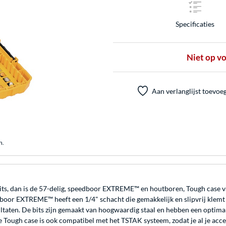
Specificaties
Niet op v
Aan verlanglijst toevoe
n.
 bits, dan is de 57-delig, speedboor EXTREME™ en houtboren, Tough case
edboor EXTREME™ heeft een 1/4" schacht die gemakkelijk en slipvrij kle
ltaten. De bits zijn gemaakt van hoogwaardig staal en hebben een optima
e Tough case is ook compatibel met het TSTAK systeem, zodat je al je acce