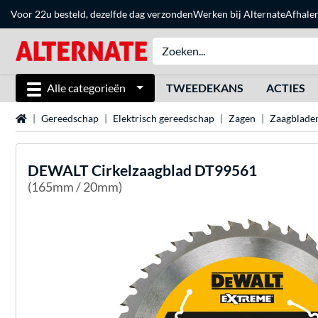
Voor 22u besteld, dezelfde dag verzonden
Werken bij Alternate
Afhale
Alle categorieën
TWEEDEKANS
ACTIES
Home
Gereedschap
Elektrisch gereedschap
Zagen
Zaagblade
DEWALT
Cirkelzaagblad DT99561
(165mm / 20mm)