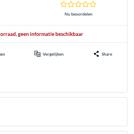
0.0 sterren gebasee
Nu beoordelen
oorraad, geen informatie beschikbaar
gen
Vergelijken
Share