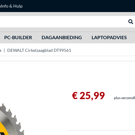
n
Info & Hulp
Zoeken
We
PC-BUILDER
DAGAANBIEDING
LAPTOPADVIES
n
DEWALT Cirkelzaagblad DT99561
€ 25,99
plus verzend