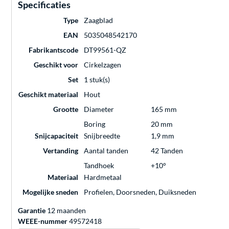
Specificaties
Type
Zaagblad
EAN
5035048542170
Fabrikantscode
DT99561-QZ
Geschikt voor
Cirkelzagen
Set
1 stuk(s)
Geschikt materiaal
Hout
Grootte
Diameter
165 mm
Boring
20 mm
Snijcapaciteit
Snijbreedte
1,9 mm
Vertanding
Aantal tanden
42 Tanden
Tandhoek
+10°
Materiaal
Hardmetaal
Mogelijke sneden
Profielen, Doorsneden, Duiksneden
Garantie
12 maanden
WEEE-nummer
49572418