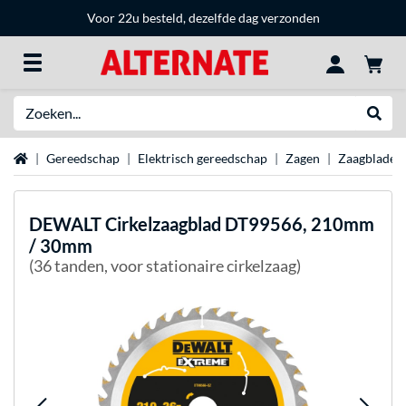
Voor 22u besteld, dezelfde dag verzonden
Zoeken
Websh
Home
Gereedschap
Elektrisch gereedschap
Zagen
Zaagbladen
DEWALT
Cirkelzaagblad DT99566, 210mm
/ 30mm
(36 tanden, voor stationaire cirkelzaag)