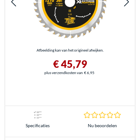
Afbeelding kan van het origineel afwijken.
€ 45,79
plus verzendkosten van
€ 6,95
0.0 sterr
Nu beoordelen
Specificaties