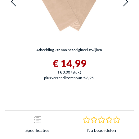
Afbeelding kan van het origineel afwijken.
€ 14,99
(
€ 3,00
/ stuk
)
plus verzendkosten van
€ 6,95
0.0 sterr
Nu beoordelen
Specificaties