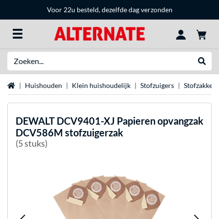
Voor 22u besteld, dezelfde dag verzonden
Zoeken
Websh
Home
Huishouden
Klein huishoudelijk
Stofzuigers
Stofzakken
DEWALT
DCV9401-XJ Papieren opvangzak
DCV586M stofzuigerzak
(5 stuks)