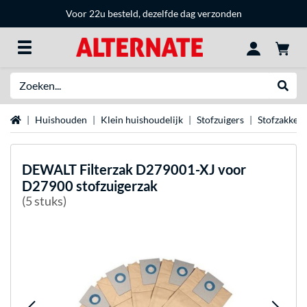
Voor 22u besteld, dezelfde dag verzonden
Zoeken
Websh
Home
Huishouden
Klein huishoudelijk
Stofzuigers
Stofzakken
DEWALT
Filterzak D279001-XJ voor
D27900 stofzuigerzak
(5 stuks)