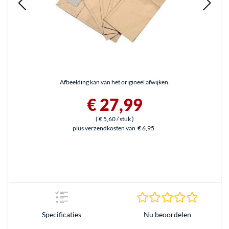
Afbeelding kan van het origineel afwijken.
€ 27,99
(
€ 5,60
/ stuk
)
plus verzendkosten van
€ 6,95
0.0 sterr
Nu beoordelen
Specificaties