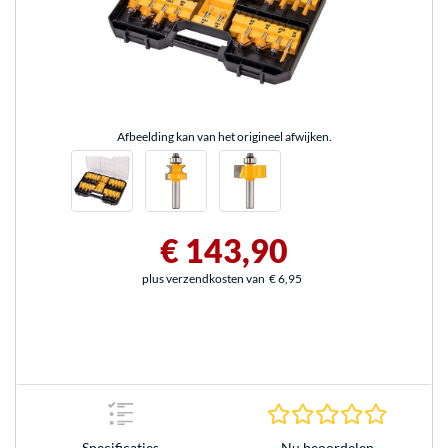
Afbeelding kan van het origineel afwijken.
€ 143,90
plus verzendkosten van
€ 6,95
0.0 sterr
Nu beoordelen
Specificaties