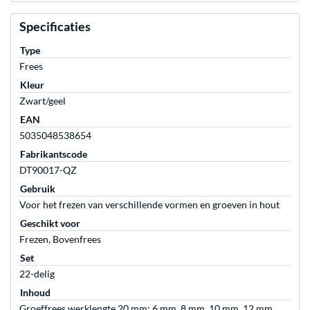
Specificaties
Type
Frees
Kleur
Zwart/geel
EAN
5035048538654
Fabrikantscode
DT90017-QZ
Gebruik
Voor het frezen van verschillende vormen en groeven in hout
Geschikt voor
Frezen, Bovenfrees
Set
22-delig
Inhoud
Groeffrees werklengte 20 mm: 6 mm, 8 mm, 10 mm, 12 mm,