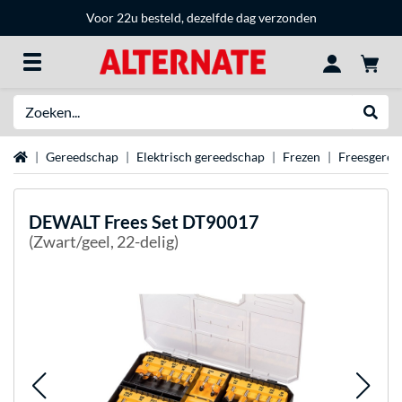
Voor 22u besteld, dezelfde dag verzonden
Zoeken
Websh
Home
Gereedschap
Elektrisch gereedschap
Frezen
Freesgeree
DEWALT
Frees Set DT90017
(Zwart/geel, 22-delig)