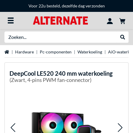
Voor 22u besteld, dezelfde dag verzonden
Zoeken
Websh
Home
Hardware
Pc-componenten
Waterkoeling
AiO-waterkoe
DeepCool
LE520 240 mm waterkoeling
(Zwart, 4-pins PWM fan-connector)