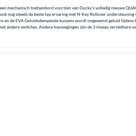
een mechanisch toetsenbord voorzien van Ducky's volledig nieuwe QUACK
ook nog steeds de beste typ ervaring met N-Key Rollover ondersteuning v
ns en de EVA Geluidsdempende kussens wordt ongewenst geluid tijdens 
met andere switches. Andere toevoegingen zijn de 3 niveau verstelbare 