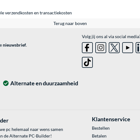
ele
verzendkosten
en
transactiekosten
Terug naar boven
Volg jij ons al via social media
ve
nieuwsbrief
.
Alternate en duurzaamheid
Klantenservice
lder
Bestellen
uwe pc helemaal naar wens samen
an de Alternate PC-Builder!
Betalen