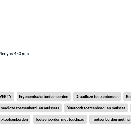
/lengte: 450 mm
QWERTY
Ergonomische toetsenborden
Draadloze toetsenborden
Be
raadloze toetsenbord- en muissets
Bluetooth toetsenbord- en muisset
t-toetsenborden
Toetsenborden met touchpad
Toetsenborden met nu