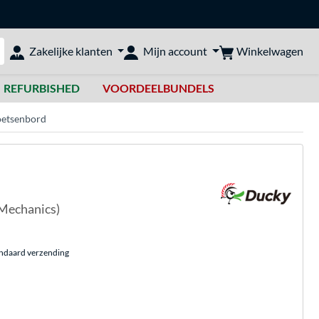
Winkelwagen
Zakelijke klanten
Mijn account
bshop doorzoeken
REFURBISHED
VOORDEELBUNDELS
oetsenbord
Mechanics)
andaard verzending