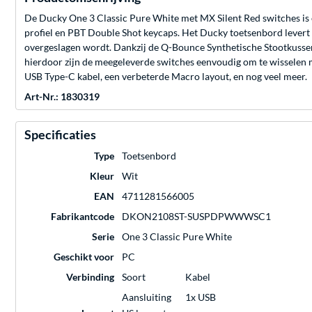
De Ducky One 3 Classic Pure White met MX Silent Red switches is 
profiel en PBT Double Shot keycaps. Het Ducky toetsenbord levert 
overgeslagen wordt. Dankzij de Q-Bounce Synthetische Stootkusse
hierdoor zijn de meegeleverde switches eenvoudig om te wisselen 
USB Type-C kabel, een verbeterde Macro layout, en nog veel meer.
Art-Nr.: 1830319
Specificaties
Type
Toetsenbord
Kleur
Wit
EAN
4711281566005
Fabrikantcode
DKON2108ST-SUSPDPWWWSC1
Serie
One 3 Classic Pure White
Geschikt voor
PC
Verbinding
Soort
Kabel
Aansluiting
1x USB