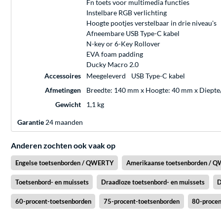
Fn toets voor multimedia functies
Instelbare RGB verlichting
Hoogte pootjes verstelbaar in drie niveau's
Afneembare USB Type-C kabel
N-key or 6-Key Rollover
EVA foam padding
Ducky Macro 2.0
Accessoires
Meegeleverd
USB Type-C kabel
Afmetingen
Breedte: 140 mm x Hoogte: 40 mm x Diepte
Gewicht
1,1 kg
Garantie
24 maanden
Anderen zochten ook vaak op
Engelse toetsenborden / QWERTY
Amerikaanse toetsenborden / 
Toetsenbord- en muissets
Draadloze toetsenbord- en muissets
D
60-procent-toetsenborden
75-procent-toetsenborden
80-procen