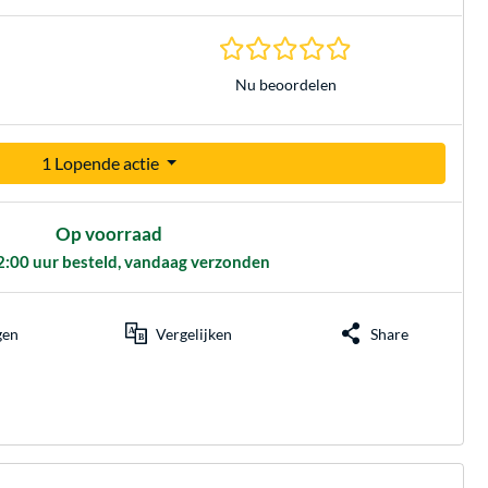
0.0 sterren gebasee
Nu beoordelen
1 Lopende actie
Op voorraad
2:00 uur besteld, vandaag verzonden
gen
Vergelijken
Share