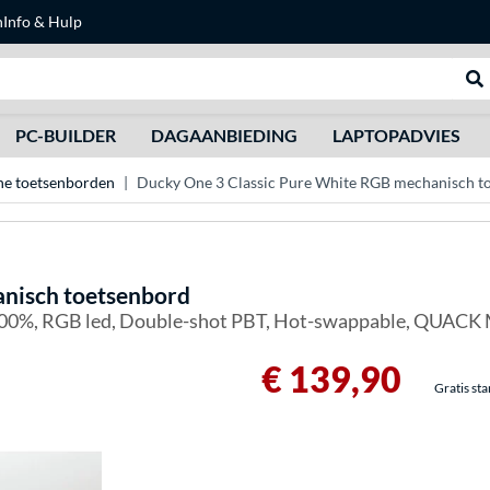
n
Info & Hulp
Zoeken
We
PC-BUILDER
DAGAANBIEDING
LAPTOPADVIES
e toetsenborden
Ducky One 3 Classic Pure White RGB mechanisch t
anisch toetsenbord
 100%, RGB led, Double-shot PBT, Hot-swappable, QUACK 
€ 139,90
Gratis st