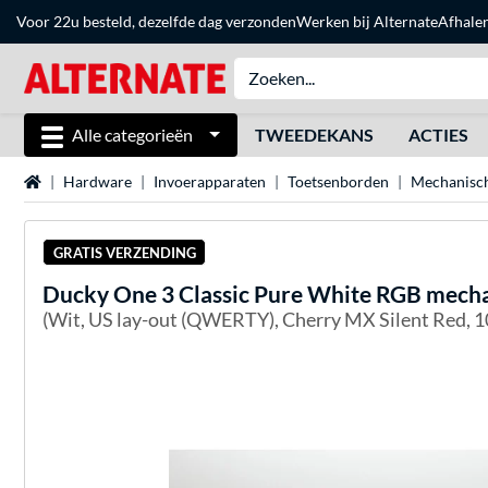
Voor 22u besteld, dezelfde dag verzonden
Werken bij Alternate
Afhale
Alle categorieën
TWEEDEKANS
ACTIES
Home
Hardware
Invoerapparaten
Toetsenborden
Mechanisch
GRATIS VERZENDING
Ducky
One 3 Classic Pure White RGB mech
(Wit, US lay-out (QWERTY), Cherry MX Silent Red,