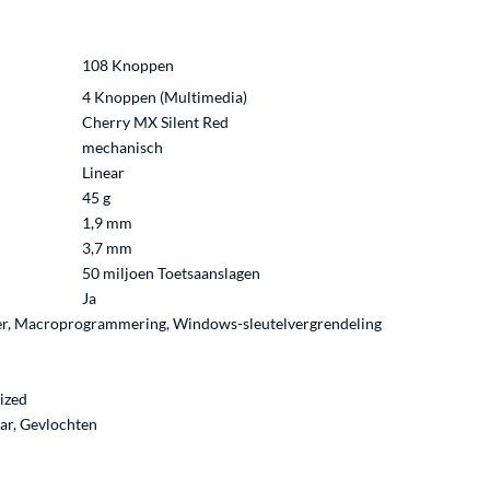
108 Knoppen
4 Knoppen (Multimedia)
Cherry MX Silent Red
mechanisch
Linear
45 g
1,9 mm
3,7 mm
50 miljoen Toetsaanslagen
Ja
er, Macroprogrammering, Windows-sleutelvergrendeling
ized
ar, Gevlochten