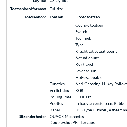
Lay-out
US lay-out
Toetsenbordformaat
Fullsize
Toetsenbord
Toetsen
Hoofdtoetsen
Overige toetsen
Switch
Techniek
Type
Kracht tot actuatiepunt
Actuatiepunt
Key travel
Levensduur
Hot-swappable
Functies
Anti-Ghosting, N-Key Rollov
Verlichting
RGB
Polling-Rate
1.000 Hz
Pootjes
In hoogte verstelbaar, Rubber
Kabel
USB Type-C kabel , Afneemba
Bijzonderheden
QUACK Mechanics
Double-shot PBT keycaps