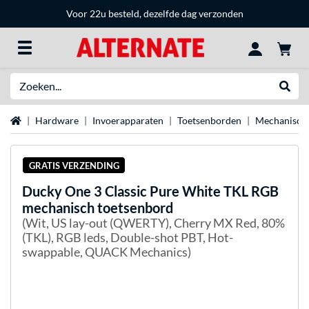
Voor 22u besteld, dezelfde dag verzonden
Zoeken
Websh
Home
Hardware
Invoerapparaten
Toetsenborden
Mechanische
GRATIS VERZENDING
Ducky
One 3 Classic Pure White TKL RGB
mechanisch toetsenbord
(Wit, US lay-out (QWERTY), Cherry MX Red, 80%
(TKL), RGB leds, Double-shot PBT, Hot-
swappable, QUACK Mechanics)