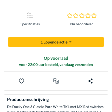
0.0 sterr
Nu beoordelen
Specificaties
1 Lopende actie
Op voorraad
voor 22:00 uur besteld, vandaag verzonden
Productomschrijving
De Ducky One 3 Classic Pure White TKL met MX Red switches
is een mechanisch toetsenbord voorzien van Ducky's volledig