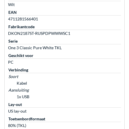
Wit
EAN
4711281566401
Fabrikantcode
DKON2187ST-RUSPDPWWWSC1
Serie
One 3 Classic Pure White TKL
Geschikt voor
PC
Verbinding
Soort
Kabel
Aansluiting
1x USB
Lay-out
US lay-out
Toetsenbordformaat
80% (TKL)