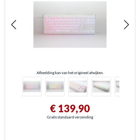
Afbeelding kan van het origineel afwijken.
€ 139,90
Gratis standaard verzending