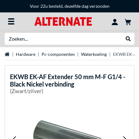
Voor 22u besteld, dezelfde dag verzonden
Zoeken
Websh
Home
Hardware
Pc-componenten
Waterkoeling
EKWB EK-AF E
EKWB
EK-AF Extender 50 mm M-F G1/4 -
Black Nickel verbinding
(Zwart/zilver)