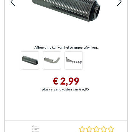
Afbeelding kan van het origineel afwijken.
€ 2,99
plus verzendkosten van
€ 6,95
0.0 sterr