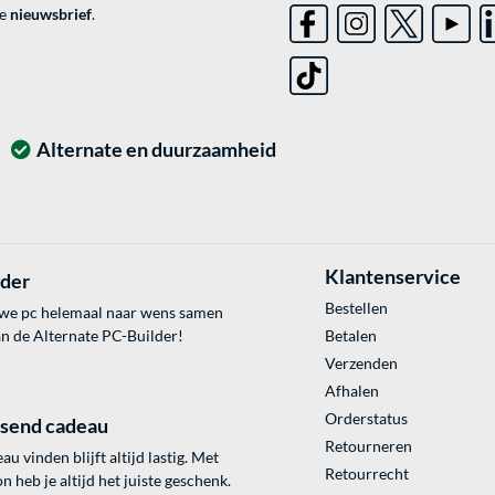
ve
nieuwsbrief
.
Alternate en duurzaamheid
Klantenservice
lder
Bestellen
uwe pc helemaal naar wens samen
an de Alternate PC-Builder!
Betalen
Verzenden
Afhalen
Orderstatus
ssend cadeau
Retourneren
au vinden blijft altijd lastig. Met
Retourrecht
 heb je altijd het juiste geschenk.