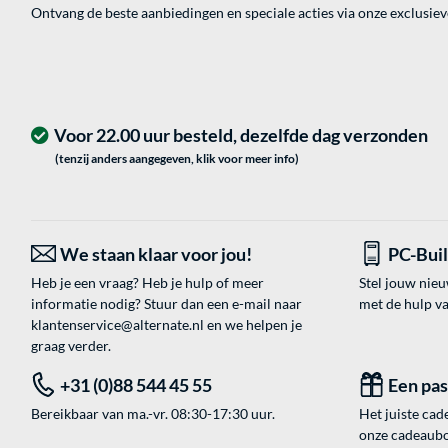
Ontvang de beste aanbiedingen en speciale acties via onze exclusie
Voor 22.00 uur besteld, dezelfde dag verzonden
(tenzij anders aangegeven, klik voor meer info)
We staan klaar voor jou!
PC-Bui
Heb je een vraag? Heb je hulp of meer
Stel jouw nie
informatie nodig? Stuur dan een e-mail naar
met de hulp v
klantenservice@alternate.nl
en we helpen je
graag verder.
+31 (0)88 544 45 55
Een pa
Bereikbaar van ma.-vr. 08:30-17:30 uur.
Het juiste cade
onze cadeaubon