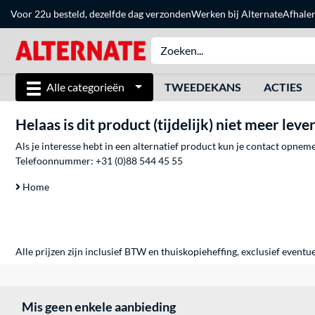
Voor 22u besteld, dezelfde dag verzonden
Werken bij Alternate
Afhale
Alle categorieën
TWEEDEKANS
ACTIES
Helaas is dit product (tijdelijk) niet meer leve
Als je interesse hebt in een alternatief product kun je contact opne
Telefoonnummer:
+31 (0)88 544 45 55
Home
Alle prijzen zijn inclusief BTW en thuiskopieheffing, exclusief eventu
Mis geen enkele aanbieding