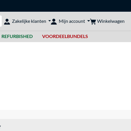
Winkelwagen
Zakelijke klanten
Mijn account
bshop doorzoeken
REFURBISHED
VOORDEELBUNDELS
?