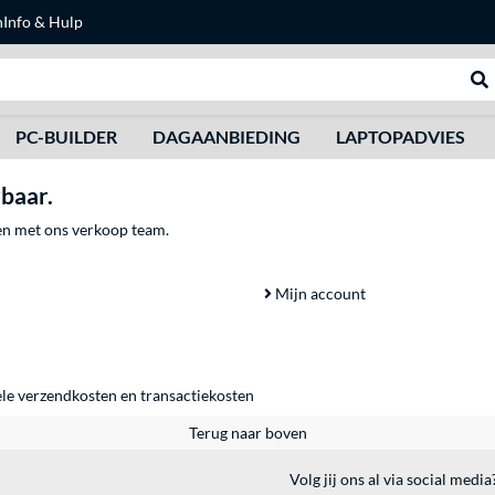
n
Info & Hulp
Zoeken
We
PC-BUILDER
DAGAANBIEDING
LAPTOPADVIES
rbaar.
men met ons verkoop team.
Mijn account
ele
verzendkosten
en
transactiekosten
Terug naar boven
Volg jij ons al via social media