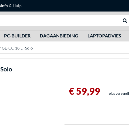
n
Info & Hulp
Zoeken
We
PC-BUILDER
DAGAANBIEDING
LAPTOPADVIES
 GE-CC 18 Li-Solo
-Solo
€ 59,99
plus verzend