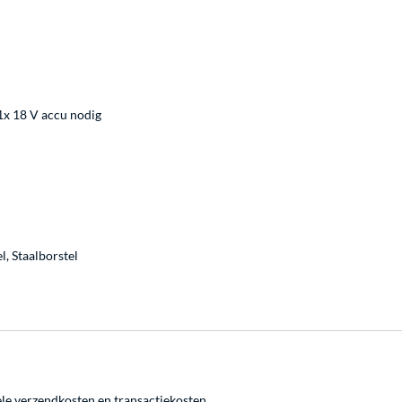
1x 18 V accu nodig
l, Staalborstel
ele
verzendkosten
en
transactiekosten