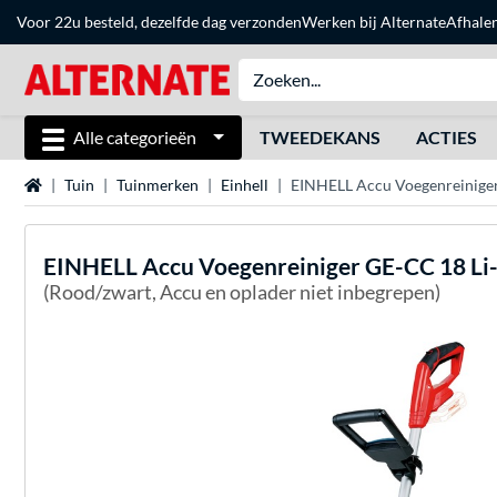
Voor 22u besteld, dezelfde dag verzonden
Werken bij Alternate
Afhale
Alle categorieën
TWEEDEKANS
ACTIES
Home
Tuin
Tuinmerken
Einhell
EINHELL Accu Voegenreiniger
EINHELL
Accu Voegenreiniger GE-CC 18 Li
(Rood/zwart, Accu en oplader niet inbegrepen)