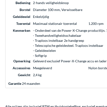
Bediening
2-hands veiligheidsknop
Borstel
Diameter 100 mm, Verwisselbare
Geleidewiel
Enkelzijdig
Toerental
Maximaal stationair toerental
1.200 rpm
Kenmerken
- Onderdeel van de Power-X-Change productlijn. 
- Tweehandveiligheidsschakelaar
- Traploos instelbaar 2e handgreep
- Telescopische geleidesteel. Traploos instelbaar
- Geleidewielen
- Softgrip
Opmerking
Geleverd exclusief Power-X-Change accu en lader
Accessoires
Meegeleverd
Nylon borste
Gewicht
2,4 kg
Garantie
24 maanden
Alle prijzen zijn inclusief BTW en thuiskopieheffing, exclusief eventu