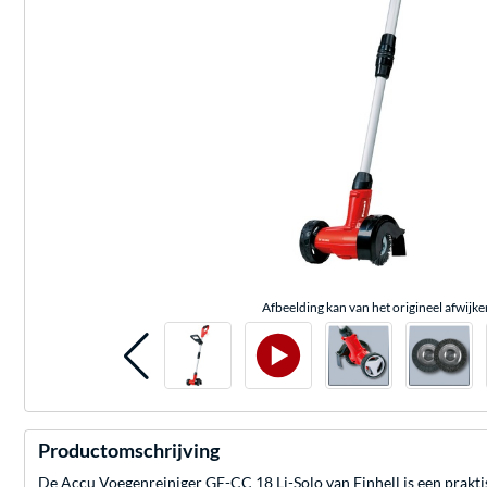
Afbeelding kan van het origineel afwijke
Productomschrijving
De Accu Voegenreiniger GE-CC 18 Li-Solo van Einhell is een prakti