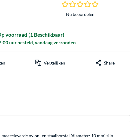
0.0 sterren gebasee
Nu beoordelen
p voorraad
(1 Beschikbaar)
2:00 uur besteld, vandaag verzonden
gen
Vergelijken
Share
 meegeleverde nylon- en staalborstel (diameter: 10 mm) zijn