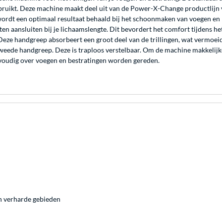
uikt. Deze machine maakt deel uit van de Power-X-Change productlijn va
wordt een optimaal resultaat behaald bij het schoonmaken van voegen en b
ten aansluiten bij je lichaamslengte. Dit bevordert het comfort tijdens h
eze handgreep absorbeert een groot deel van de trillingen, wat vermoei
tweede handgreep. Deze is traploos verstelbaar. Om de machine makkelijk
voudig over voegen en bestratingen worden gereden.
en verharde gebieden