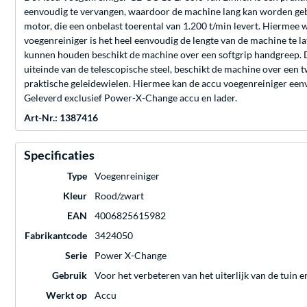
eenvoudig te vervangen, waardoor de machine lang kan worden gebr
motor, die een onbelast toerental van 1.200 t/min levert. Hiermee 
voegenreiniger is het heel eenvoudig de lengte van de machine te la
kunnen houden beschikt de machine over een softgrip handgreep. D
uiteinde van de telescopische steel, beschikt de machine over een 
praktische geleidewielen. Hiermee kan de accu voegenreiniger een
Geleverd exclusief Power-X-Change accu en lader.
Art-Nr.: 1387416
Specificaties
Type
Voegenreiniger
Kleur
Rood/zwart
EAN
4006825615982
Fabrikantcode
3424050
Serie
Power X-Change
Gebruik
Voor het verbeteren van het uiterlijk van de tuin 
Werkt op
Accu