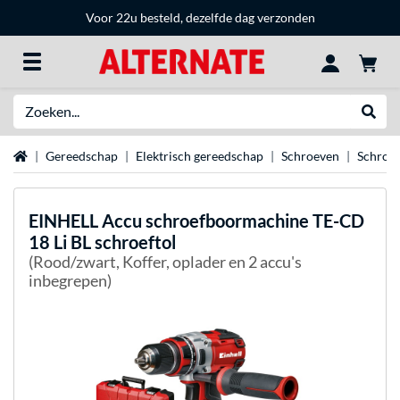
Voor 22u besteld, dezelfde dag verzonden
Zoeken
Websh
Home
Gereedschap
Elektrisch gereedschap
Schroeven
Schroef
EINHELL
Accu schroefboormachine TE-CD
18 Li BL schroeftol
(Rood/zwart, Koffer, oplader en 2 accu's
inbegrepen)