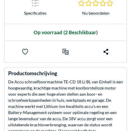
0.0 sterr
Nu beoordelen
Specificaties
Op voorraad
(2 Beschikbaar)
Productomschrijving
De Accu schroefboormachine TE-CD 18 Li BL van Einhell is een
hoogwaardig, krachtige machine met koolborstelloze motor
voor experts die zeer hoge eisen stellen aan boor- en
schroefwerkzaamheden in huis, werkplaats en garage. De
machine werkt met Lithium-ion kwaliteits accu's en een
Battery-Management systeem voor optimale regeling en een
lange levensduur van de accu. De 18V accu zorgt voor een
uitstekende krachtoverbrenging, waarvan de status wordt
aangegeven op de machine. Daarnaast heeft deze