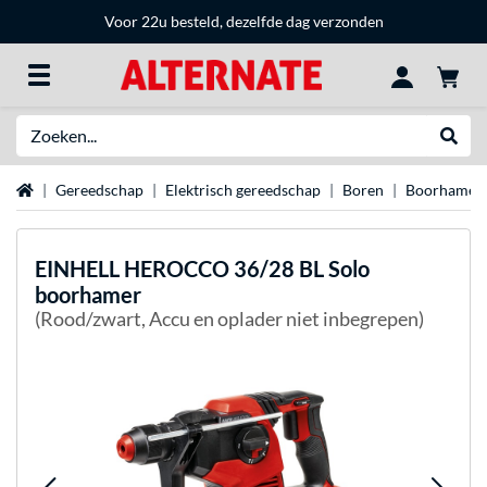
Voor 22u besteld, dezelfde dag verzonden
Zoeken
Websh
Home
Gereedschap
Elektrisch gereedschap
Boren
Boorhamer
EINHELL
HEROCCO 36/28 BL Solo
boorhamer
(Rood/zwart, Accu en oplader niet inbegrepen)