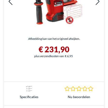
Afbeelding kan van het origineel afwijken.
€ 231,90
plus verzendkosten van
€ 6,95
0.0 sterr
Nu beoordelen
Specificaties