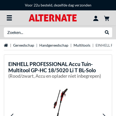
Voor 22u besteld, dezelfde dag verzonden
Zoeken
Websh
Home
Gereedschap
Handgereedschap
Multitools
EINHELL PRO
EINHELL
PROFESSIONAL Accu Tuin-
Multitool GP-HC 18/5020 Li T BL-Solo
(Rood/zwart, Accu en oplader niet inbegrepen)