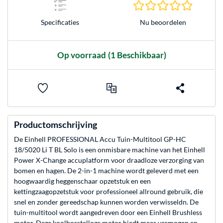
0.0 sterr
Nu beoordelen
Specificaties
Op voorraad
(1 Beschikbaar)
Productomschrijving
De Einhell PROFESSIONAL Accu Tuin-Multitool GP-HC
18/5020 Li T BL Solo is een onmisbare machine van het Einhell
Power X-Change accuplatform voor draadloze verzorging van
bomen en hagen. De 2-in-1 machine wordt geleverd met een
hoogwaardig heggenschaar opzetstuk en een
kettingzaagopzetstuk voor professioneel allround gebruik, die
snel en zonder gereedschap kunnen worden verwisseldn. De
tuin-multitool wordt aangedreven door een Einhell Brushless
motor. Deze koolborstelloze motor biedt meer vermogen en