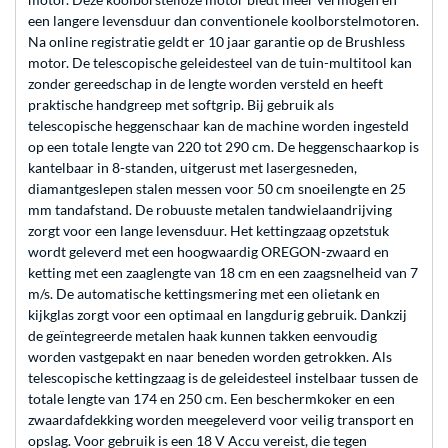
een langere levensduur dan conventionele koolborstelmotoren.
Na online registratie geldt er 10 jaar garantie op de Brushless
motor. De telescopische geleidesteel van de tuin-multitool kan
zonder gereedschap in de lengte worden versteld en heeft
praktische handgreep met softgrip. Bij gebruik als
telescopische heggenschaar kan de machine worden ingesteld
op een totale lengte van 220 tot 290 cm. De heggenschaarkop is
kantelbaar in 8-standen, uitgerust met lasergesneden,
diamantgeslepen stalen messen voor 50 cm snoeilengte en 25
mm tandafstand. De robuuste metalen tandwielaandrijving
zorgt voor een lange levensduur. Het kettingzaag opzetstuk
wordt geleverd met een hoogwaardig OREGON-zwaard en
ketting met een zaaglengte van 18 cm en een zaagsnelheid van 7
m/s. De automatische kettingsmering met een olietank en
kijkglas zorgt voor een optimaal en langdurig gebruik. Dankzij
de geïntegreerde metalen haak kunnen takken eenvoudig
worden vastgepakt en naar beneden worden getrokken. Als
telescopische kettingzaag is de geleidesteel instelbaar tussen de
totale lengte van 174 en 250 cm. Een beschermkoker en een
zwaardafdekking worden meegeleverd voor veilig transport en
opslag. Voor gebruik is een 18 V Accu vereist, die tegen