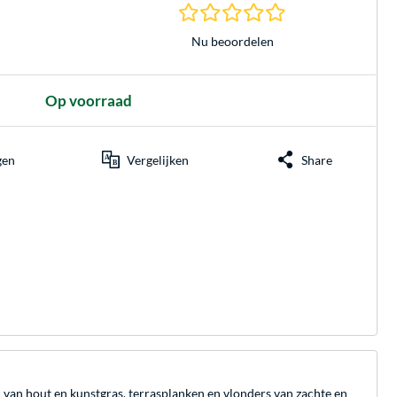
0.0 sterren gebasee
Nu beoordelen
Op voorraad
gen
Vergelijken
Share
en van hout en kunstgras, terrasplanken en vlonders van zachte en