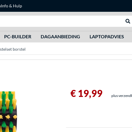
n
Info & Hulp
Zoeken
We
PC-BUILDER
DAGAANBIEDING
LAPTOPADVIES
telset borstel
€ 19,99
plus verzend