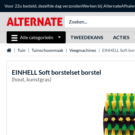
Voor 22u besteld, dezelfde dag verzonden
Werken bij Alternate
Afhale
Alle categorieën
TWEEDEKANS
ACTIES
Home
Tuin
Tuinschoonmaak
Veegmachines
EINHELL Soft bors
EINHELL
Soft borstelset borstel
(hout, kunstgras)