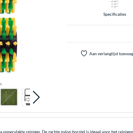
Specificaties
Aan verlanglijst toevoe
n.
la oppervlakte reiniger. De zachte nylon borstel is ideaal voor het reinig