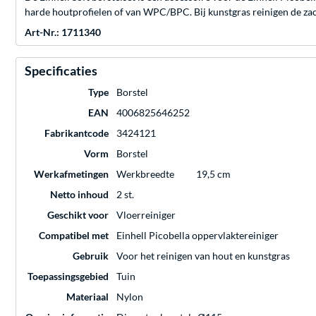
harde houtprofielen of van WPC/BPC. Bij kunstgras reinigen de zacht
Art-Nr.: 1711340
Specificaties
Type
Borstel
EAN
4006825646252
Fabrikantcode
3424121
Vorm
Borstel
Werkafmetingen
Werkbreedte
19,5 cm
Netto inhoud
2 st.
Geschikt voor
Vloerreiniger
Compatibel met
Einhell Picobella oppervlaktereiniger
Gebruik
Voor het reinigen van hout en kunstgras
Toepassingsgebied
Tuin
Materiaal
Nylon