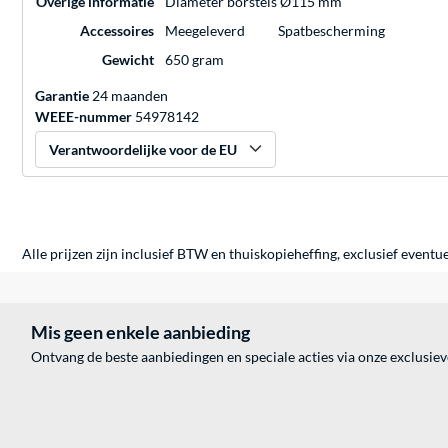
Overige informatie
Diameter borstels Ø115 mm
Accessoires
Meegeleverd
Spatbescherming
Gewicht
650 gram
Garantie
24 maanden
WEEE-nummer
54978142
Verantwoordelijke voor de EU
Alle prijzen zijn inclusief BTW en thuiskopieheffing, exclusief eventu
Mis geen enkele aanbieding
Ontvang de beste aanbiedingen en speciale acties via onze exclusie