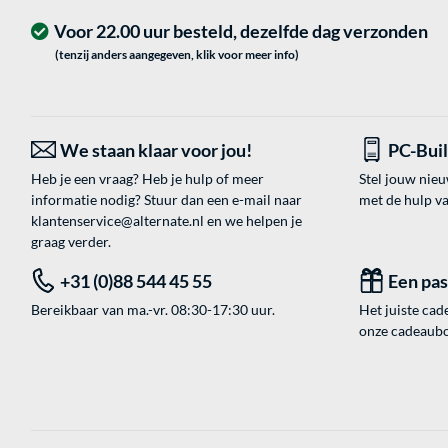
Voor 22.00 uur besteld, dezelfde dag verzonden
(tenzij anders aangegeven, klik voor meer info)
We staan klaar voor jou!
PC-Bui
Heb je een vraag? Heb je hulp of meer
Stel jouw nie
informatie nodig? Stuur dan een e-mail naar
met de hulp v
klantenservice@alternate.nl
en we helpen je
graag verder.
+31 (0)88 544 45 55
Een pa
Bereikbaar van ma.-vr. 08:30-17:30 uur.
Het juiste cade
onze cadeaubon