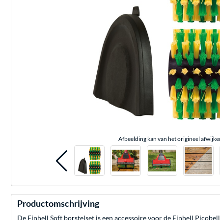
Afbeelding kan van het origineel afwijke
Productomschrijving
De Einhell Soft borstelset is een accessoire voor de Einhell Picobel