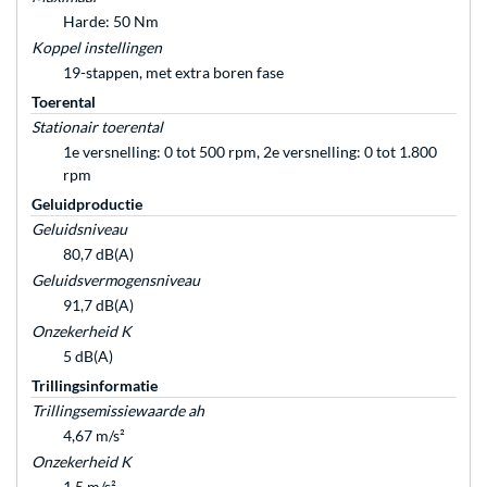
Harde: 50 Nm
Koppel instellingen
19-stappen, met extra boren fase
Toerental
Stationair toerental
1e versnelling: 0 tot 500 rpm, 2e versnelling: 0 tot 1.800
rpm
Geluidproductie
Geluidsniveau
80,7 dB(A)
Geluidsvermogensniveau
91,7 dB(A)
Onzekerheid K
5 dB(A)
Trillingsinformatie
Trillingsemissiewaarde ah
4,67 m/s²
Onzekerheid K
1,5 m/s²