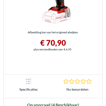
Afbeelding kan van het origineel afwijken.
€ 70,90
plus verzendkosten van
€ 6,95
0.0 sterr
Nu beoordelen
Specificaties
Op voorraad
(4 Beschikbaar)