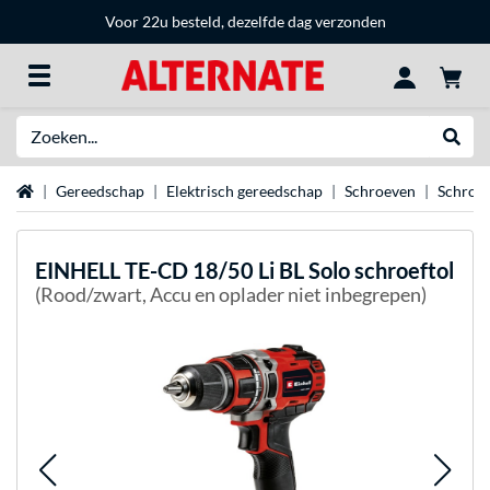
Voor 22u besteld, dezelfde dag verzonden
Zoeken
Websh
Home
Gereedschap
Elektrisch gereedschap
Schroeven
Schroef
EINHELL
TE-CD 18/50 Li BL Solo schroeftol
(Rood/zwart, Accu en oplader niet inbegrepen)