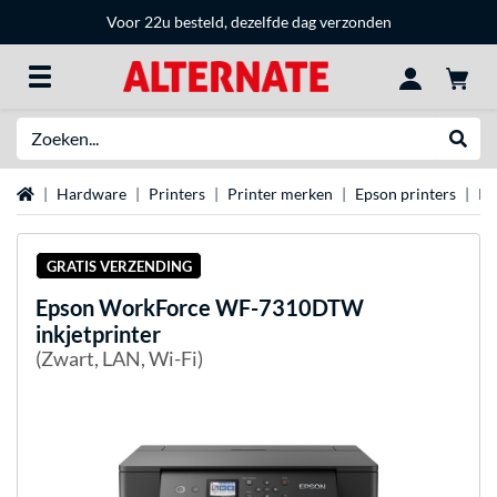
Voor 22u besteld, dezelfde dag verzonden
Zoeken
Websh
Home
Hardware
Printers
Printer merken
Epson printers
Ep
GRATIS VERZENDING
Epson
WorkForce WF-7310DTW
inkjetprinter
(Zwart, LAN, Wi-Fi)