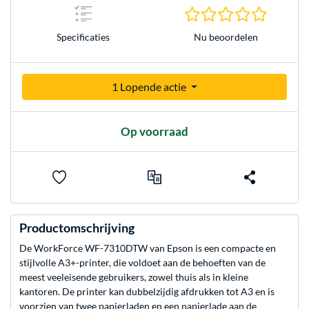
0.0 sterr
Nu beoordelen
Specificaties
1 Lopende actie
Op voorraad
Productomschrijving
De WorkForce WF-7310DTW van Epson is een compacte en
stijlvolle A3+-printer, die voldoet aan de behoeften van de
meest veeleisende gebruikers, zowel thuis als in kleine
kantoren. De printer kan dubbelzijdig afdrukken tot A3 en is
voorzien van twee papierladen en een papierlade aan de