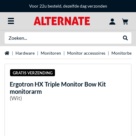
Voor 22u besteld, dezelfde dag verzonden
Zoeken
Websh
Home
Hardware
Monitoren
Monitor accessoires
Monitorbeug
GRATIS VERZENDING
Ergotron
HX Triple Monitor Bow Kit
monitorarm
(Wit)