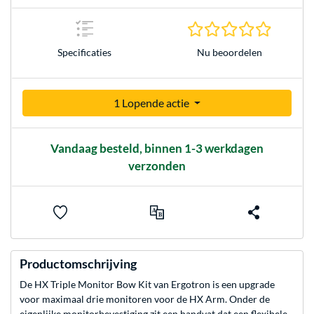
0.0 sterr
Nu beoordelen
Specificaties
1 Lopende actie
Vandaag besteld, binnen 1-3 werkdagen
verzonden
Productomschrijving
De HX Triple Monitor Bow Kit van Ergotron is een upgrade
voor maximaal drie monitoren voor de HX Arm. Onder de
eigenlijke monitorbevestiging zit een handvat dat een flexibele