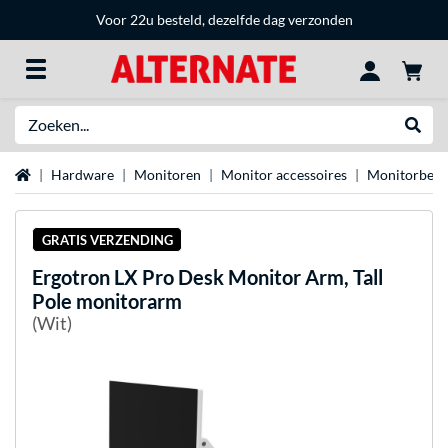
Voor 22u besteld, dezelfde dag verzonden
Zoeken
Websh
Home
Hardware
Monitoren
Monitor accessoires
Monitorbeug
GRATIS VERZENDING
Ergotron
LX Pro Desk Monitor Arm, Tall
Pole monitorarm
(Wit)