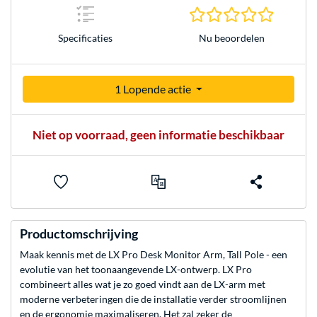
0.0 sterr
Nu beoordelen
Specificaties
1 Lopende actie
Niet op voorraad, geen informatie beschikbaar
Productomschrijving
Maak kennis met de LX Pro Desk Monitor Arm, Tall Pole - een
evolutie van het toonaangevende LX-ontwerp. LX Pro
combineert alles wat je zo goed vindt aan de LX-arm met
moderne verbeteringen die de installatie verder stroomlijnen
en de ergonomie maximaliseren. Het zal zeker de