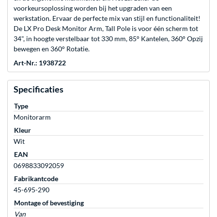
voorkeursoplossing worden bij het upgraden van een
werkstation. Ervaar de perfecte mix van stijl en functionaliteit!
De LX Pro Desk Monitor Arm, Tall Pole is voor één scherm tot
34", in hoogte verstelbaar tot 330 mm, 85° Kantelen, 360° Opzij
bewegen en 360° Rotatie.
Art-Nr.: 1938722
Specificaties
Type
Monitorarm
Kleur
Wit
EAN
0698833092059
Fabrikantcode
45-695-290
Montage of bevestiging
Van