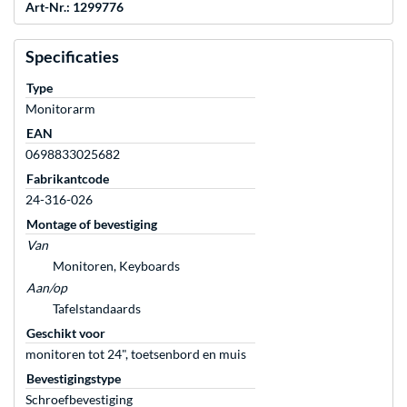
Art-Nr.: 1299776
Specificaties
Type
Monitorarm
EAN
0698833025682
Fabrikantcode
24-316-026
Montage of bevestiging
Van
Monitoren, Keyboards
Aan/op
Tafelstandaards
Geschikt voor
monitoren tot 24", toetsenbord en muis
Bevestigingstype
Schroefbevestiging