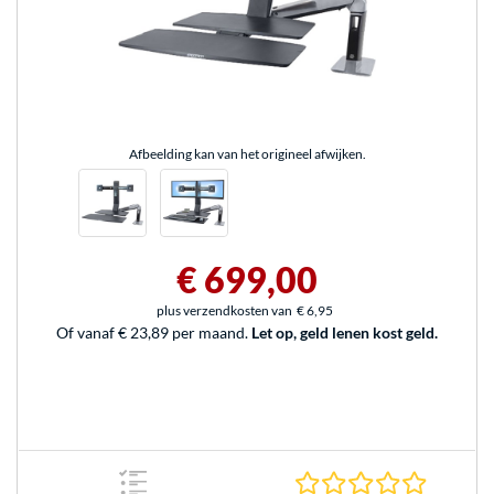
Afbeelding kan van het origineel afwijken.
€ 699,00
plus verzendkosten van
€ 6,95
Of vanaf € 23,89 per maand.
Let op, geld lenen kost geld.
0.0 sterr