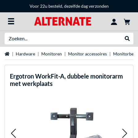
Voor 22u besteld, dezelfde dag verzonden
Zoeken
Websh
Home
Hardware
Monitoren
Monitor accessoires
Monitorbeug
Ergotron
WorkFit-A, dubbele monitorarm
met werkplaats