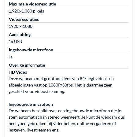
Maximale videoresolutie
1.920x1.080 pixels
Videoresoluties
1920 × 1080
Aansluiting
1x USB
Ingebouwde microfoon
Ja
Overige informatie
HD Video
Deze webcam met groothoeklens van 84° legt video's en
afbeeldingen vast op 1080P/30fps. Het is daarmee zeer
geschikt voor videostreaming.
Ingebouwde microfoon
De webcam beschikt over een ingebouwde microfoon die je
stem automatisch in stereo weergeeft. Je kunt de webcam dus
heel goed gebruiken bij videobellen, online vergaderen of
lesgeven, livestreamen enz.