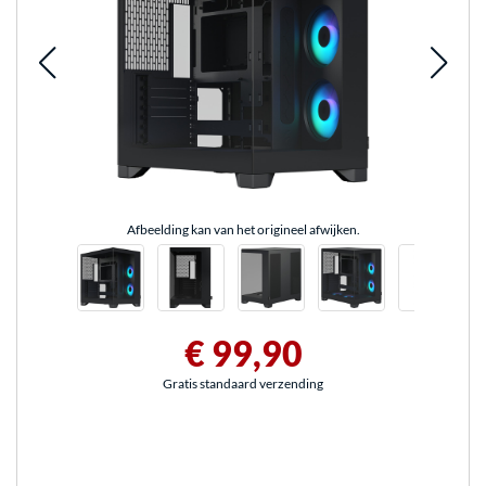
Afbeelding kan van het origineel afwijken.
€ 99,90
Gratis standaard verzending