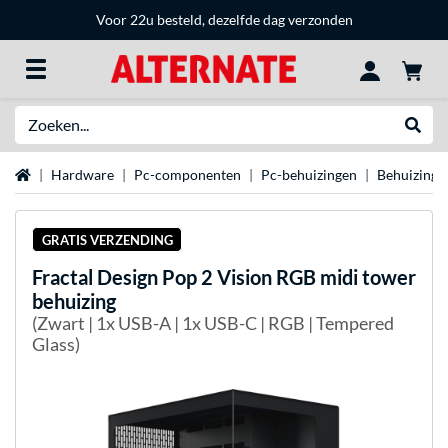
Voor 22u besteld, dezelfde dag verzonden
Zoeken
Websh
Home
Hardware
Pc-componenten
Pc-behuizingen
Behuizing 
GRATIS VERZENDING
Fractal Design
Pop 2 Vision RGB midi tower
behuizing
(Zwart | 1x USB-A | 1x USB-C | RGB | Tempered
Glass)