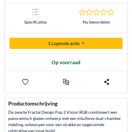
0.0 sterr
Nu beoordelen
Specificaties
1 Lopende actie
Op voorraad
Productomschrijving
De zwarte Fractal Design Pop 2 Vision RGB combineert een
panoramisch glazen ontwerp met een intuïtieve dual-chamber
indeling, ontworpen voor een strakke en opgeruimde
uitstraling van jouw build.