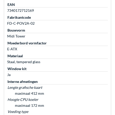
EAN
7340172712169
Fabrikantcode
FD-C-POV2A-02
Bouwvorm
Midi Tower
Moederbord vormfactor
E-ATX
Materiaal
Staal, tempered glass
Window kit
Ja
Interne afmetingen
Lengte grafische kaart
maximaal 412 mm
Hoogte CPU koeler
maximaal 172 mm
Voeding type